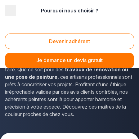
Pourquoi nous choisir ?
Accueil
/
Second œuvre
/
Peinture
Peinture
Devenir adhérent
Envie d'
un intérieur sublimé par des experts en
peinture ?
Plus que pro regroupe
les meilleures
Je demande un devis gratuit
entreprises de peinture
reconnues pour leur savoir-
faire. Que ce soit pour des
travaux de rénovation ou
une pose de peinture,
ces artisans professionnels sont
prêts à concrétiser vos projets. Profitant d'une éthique
irréprochable validée par des avis clients contrôlés, nos
adhérents peintres sont là pour apporter harmonie et
précision à votre espace. Découvrez ces maîtres de la
couleur proches de chez vous.