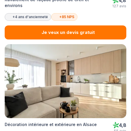
4,8
environs
127 avis
+4 ans d'ancienneté
+85 NPS
Je veux un devis gratuit
Décoration intérieure et extérieure en Alsace
4,8
55 avis