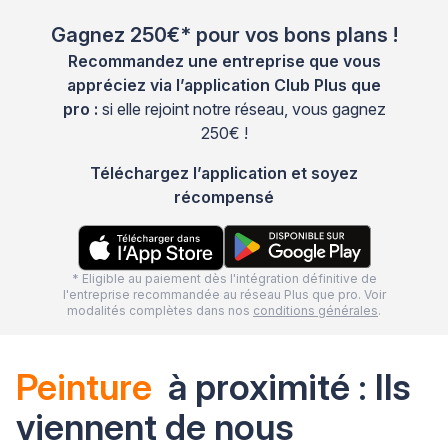
Gagnez 250€* pour vos bons plans !
Recommandez une entreprise que vous
appréciez via l’application Club Plus que
pro :
si elle rejoint notre réseau, vous gagnez
250€ !
Téléchargez l’application et soyez
récompensé
* Eligible au paiement dès l'intégration définitive de
l'entreprise recommandée au réseau Plus que pro. Voir
modalités complètes dans nos
conditions générales
.
Peinture
à proximité : Ils
viennent de nous