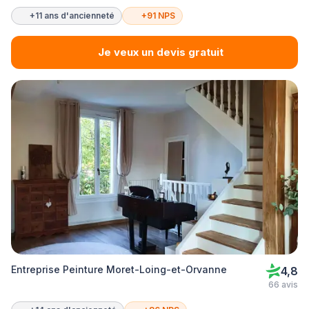
+11 ans d'ancienneté
+91 NPS
Je veux un devis gratuit
Entreprise Peinture Moret-Loing-et-Orvanne
4,8
66 avis