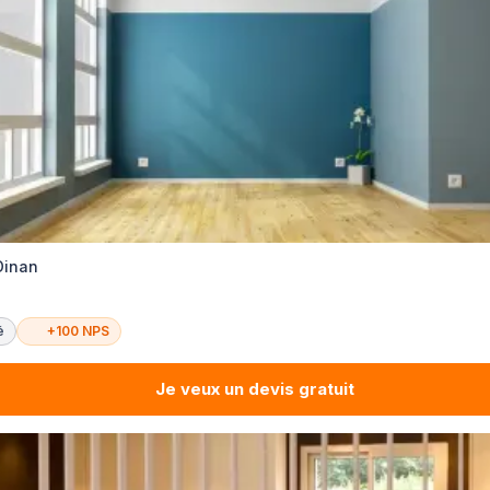
Dinan
é
+100 NPS
Je veux un devis gratuit