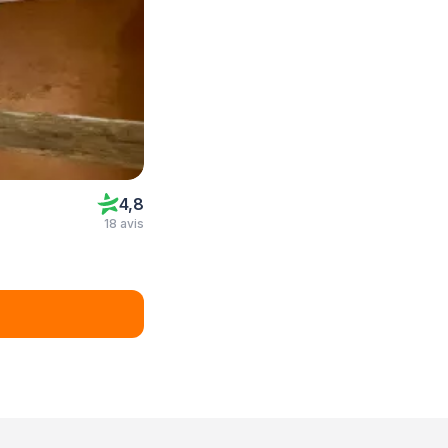
4,8
18 avis