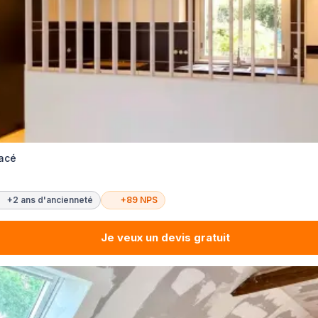
Pacé
+2 ans d'ancienneté
+89 NPS
Je veux un devis gratuit