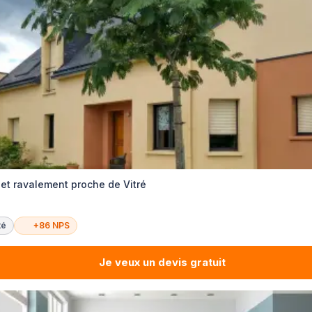
 et ravalement proche de Vitré
té
+86 NPS
Je veux un devis gratuit