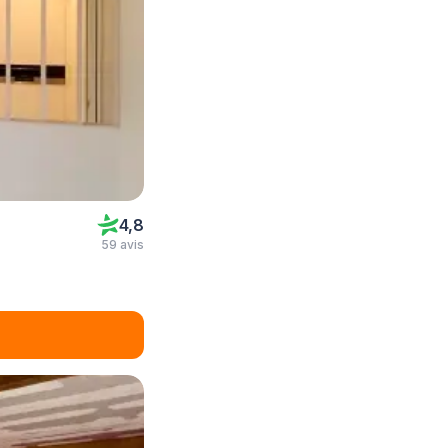
4,8
59 avis