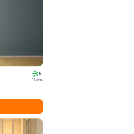
5
11 avis