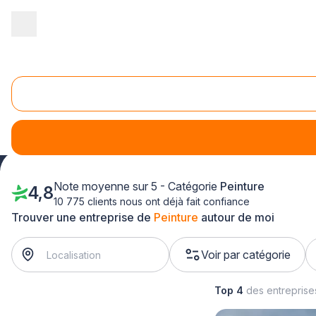
Accueil
/
Second œuvre
/
Peinture
/
Bretagne
/
Ille-et-Vilaine
Peinture Ille-et-Vilaine (35)
Grâce à plus-que-pro.fr, la recherche d'un peintre en bâtimen
Note moyenne sur 5 - Catégorie
Peinture
4,8
10 775 clients nous ont déjà fait confiance
Trouver une entreprise de
Peinture
autour de moi
Voir par catégorie
Top 4
des entrepris