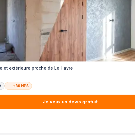
e et extérieure proche de Le Havre
é
+89 NPS
Je veux un devis gratuit