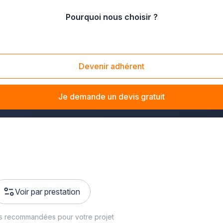
Pourquoi nous choisir ?
ritime
Devenir adhérent
s-que-pro.fr vous dénichera un peintre en bâtiment pour
resta
Je demande un devis gratuit
Voir par prestation
es recommandées pour votre projet