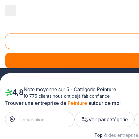
Accueil
/
Second œuvre
/
Peinture
/
Haute Normandie
/
Seine-Ma
Peinture Seine-Maritime (76)
Ne perdez pas une seconde de plus à chercher ailleurs : plu
Seine-Maritime !
Note moyenne sur 5 - Catégorie
Peinture
4,8
10 775 clients nous ont déjà fait confiance
Trouver une entreprise de
Peinture
autour de moi
Voir par catégorie
Top 4
des entrepris