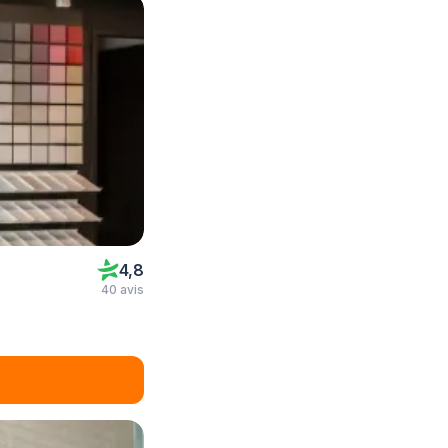
4,8
40 avis