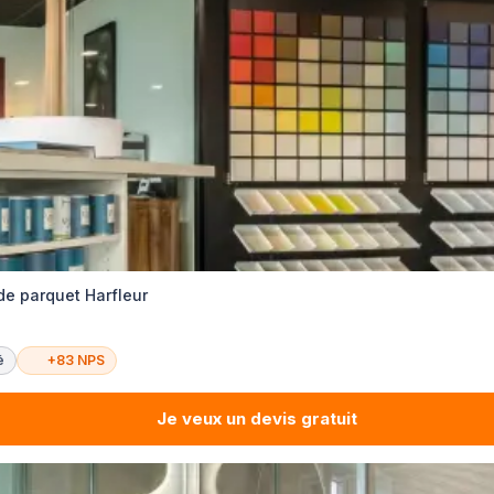
de parquet Harfleur
é
+83 NPS
Je veux un devis gratuit