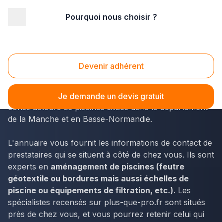
Pourquoi nous choisir ?
Accueil
/
Aménagement extérieur
/
Piscine
/
Basse Normandie
/
Manche
/
Granville (50400)
Piscine Granville (50400)
Devenir adhérent
Grâce à plus-que-pro.fr, les résidents de Granville
peuvent facilement accéder aux coordonnées des
Je demande un devis gratuit
constructeurs de piscines situés dans le département
de la Manche et en Basse-Normandie.
L'annuaire vous fournit les informations de contact de
prestataires qui se situent à côté de chez vous. Ils sont
experts en
aménagement de piscines (feutre
géotextile ou bordures mais aussi échelles de
piscine ou équipements de filtration, etc.)
. Les
spécialistes recensés sur plus-que-pro.fr sont situés
près de chez vous, et vous pourrez retenir celui qui