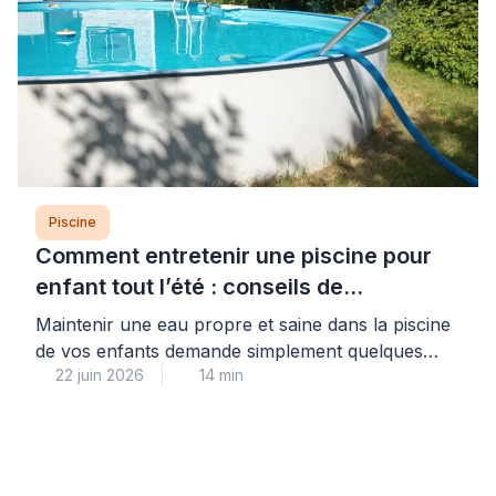
Piscine
Comment entretenir une piscine pour
enfant tout l’été : conseils de
professionnel
Maintenir une eau propre et saine dans la piscine
de vos enfants demande simplement quelques
22 juin 2026
14 min
gestes réguliers mais faciles à intégrer dans votre
routine estivale. Cette attention quotidienne vous
garantit la sérénité : vos enfants profitent d’une
baignade sans risque tout l’été, dans une eau
cristalline et parfaitement contrôlée. Les