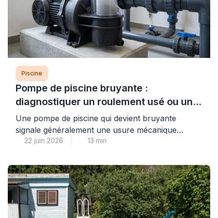
Piscine
Pompe de piscine bruyante :
diagnostiquer un roulement usé ou un
défaut mécanique
Une pompe de piscine qui devient bruyante
signale généralement une usure mécanique
22 juin 2026
13 min
avancée, le plus souvent au niveau des
roulements, ou un défaut d’amorçage créant une
cavitation dommageable pour l’ensemble du
système de filtration. Cette situation, fréquente
après plusieurs saisons d’utilisation, nécessite un
diagnostic rapide pour éviter une détérioration
complète du moteur et préserver la […]