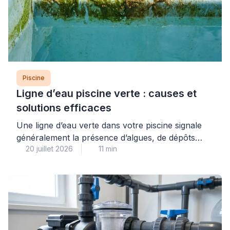
Piscine
Ligne d’eau piscine verte : causes et
solutions efficaces
Une ligne d’eau verte dans votre piscine signale
généralement la présence d’algues, de dépôts
20 juillet 2026
11 min
organiques ou de résidus calcaires qui se fixent à
la surface du revêtement au niveau de la
flottaison. Ce problème courant, aussi
inesthétique qu’il puisse paraître, se traite
efficacement à condition d’identifier précisément
sa nature et d’adopter une méthode progressive
adaptée […]