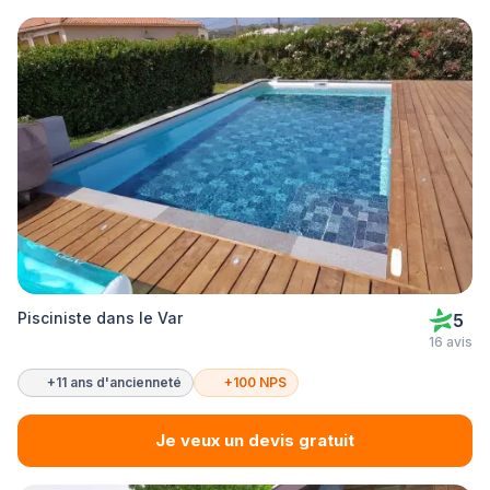
Pisciniste dans le Var
5
16 avis
+11 ans d'ancienneté
+100 NPS
Je veux un devis gratuit