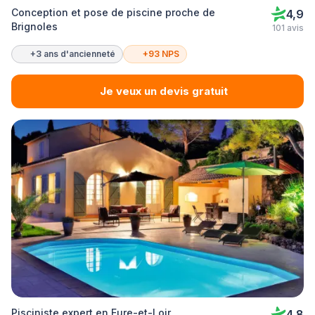
Conception et pose de piscine proche de
4,9
Brignoles
101 avis
+3 ans d'ancienneté
+93 NPS
Je veux un devis gratuit
Pisciniste expert en Eure-et-Loir
4,8