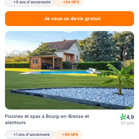
+9 ans d'ancienneté
+94 NPS
Je veux un devis gratuit
Piscines et spas à Bourg-en-Bresse et
4,9
alentours
57 avis
+1 ans d'ancienneté
+86 NPS