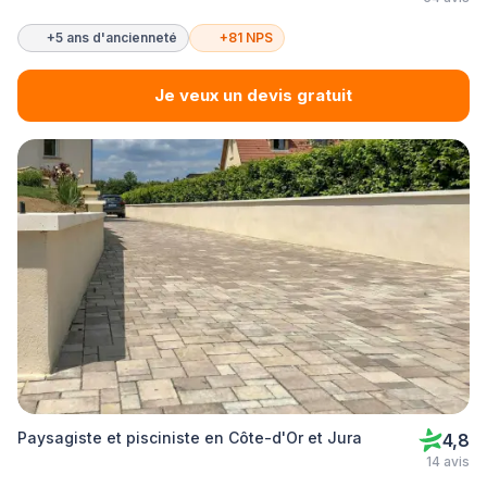
+5 ans d'ancienneté
+81 NPS
Je veux un devis gratuit
Paysagiste et pisciniste en Côte-d'Or et Jura
4,8
14 avis