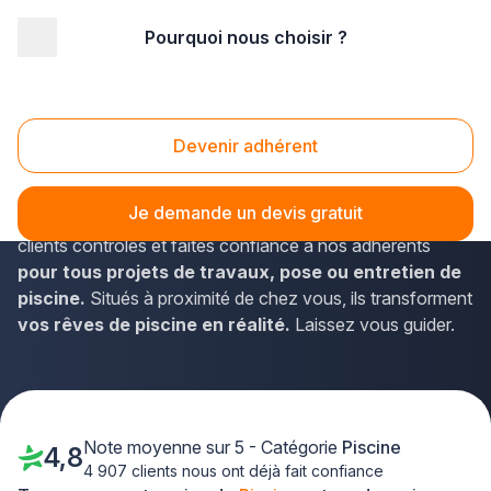
Pourquoi nous choisir ?
Accueil
/
Aménagement extérieur
/
Piscine
Piscine
Devenir adhérent
Plongez dans le monde
des meilleurs artisans
piscinistes
sélectionnés par Plus que pro pour leur
Je demande un devis gratuit
qualité et éthique irréprochables. Découvrez les avis
clients contrôlés et faites confiance à nos adhérents
pour tous projets de travaux, pose ou entretien de
piscine.
Situés à proximité de chez vous, ils transforment
vos rêves de piscine en réalité.
Laissez vous guider.
Note moyenne sur 5 - Catégorie
Piscine
4,8
4 907 clients nous ont déjà fait confiance