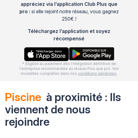
appréciez via l’application Club Plus que
pro :
si elle rejoint notre réseau, vous gagnez
250€ !
Téléchargez l’application et soyez
récompensé
* Eligible au paiement dès l'intégration définitive de
l'entreprise recommandée au réseau Plus que pro. Voir
modalités complètes dans nos
conditions générales
.
Piscine
à proximité : Ils
viennent de nous
rejoindre