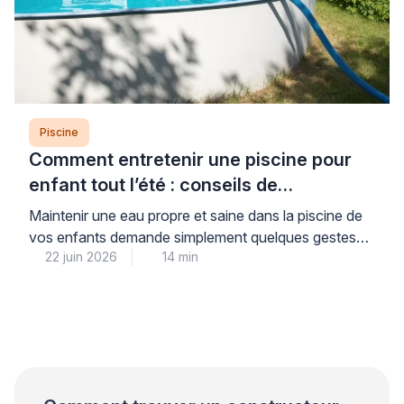
Piscine
Comment entretenir une piscine pour
enfant tout l’été : conseils de
professionnel
Maintenir une eau propre et saine dans la piscine de
vos enfants demande simplement quelques gestes
22 juin 2026
14 min
réguliers mais faciles à intégrer dans votre routine
estivale. Cette attention quotidienne vous garantit la
sérénité : vos enfants profitent d’une baignade sans
risque tout l’été, dans une eau cristalline et
parfaitement contrôlée. Les professionnels du
secteur piscine le […]