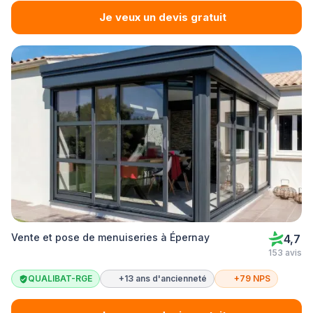
Je veux un devis gratuit
Vente et pose de menuiseries à Épernay
4,7
153 avis
QUALIBAT-RGE
+13 ans d'ancienneté
+79 NPS