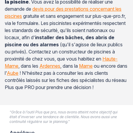
la piscine
. Vous avez la possibilité de réaliser une
demande de
devis pour des prestations concernant les
piscines
gratuite et sans engagement sur plus-que-pro.fr,
via le formulaire. Les piscinistes expérimentés respectent
les standards de sécurité, qu'ils soient nationaux ou
locaux, afin d'
installer des bâches, des abris de
piscine ou des alarmes
(qu'il s'agisse de lieux publics
ou privés). Contactez un constructeur de piscines à
proximité de chez vous, que vous habitiez en
Haute-
Marne
, dans les
Ardennes
, dans la
Marne
ou encore dans
l'
Aube
! N'hésitez pas à consulter les avis clients
contrôlés laissés sur les fiches des spécialistes du réseau
Plus que PRO pour prendre une décision !
“Grâce à l’outil Plus que pro, nous avons atteint notre objectif qui
était d’inverser une tendance de clientèle. Nous avons aussi une
continuité régulière sur le planning.”
Angélique