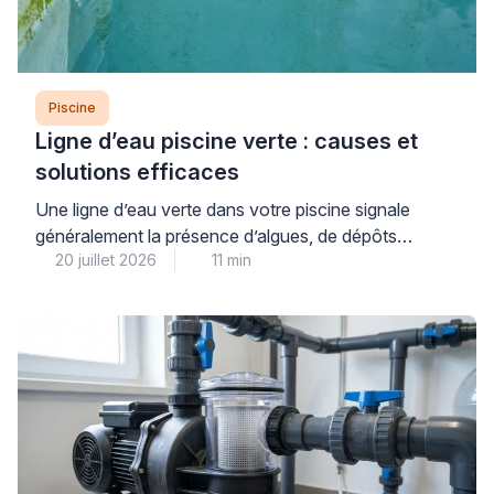
Piscine
Ligne d’eau piscine verte : causes et
solutions efficaces
Une ligne d’eau verte dans votre piscine signale
généralement la présence d’algues, de dépôts
20 juillet 2026
11 min
organiques ou de résidus calcaires qui se fixent à la
surface du revêtement au niveau de la flottaison. Ce
problème courant, aussi inesthétique qu’il puisse
paraître, se traite efficacement à condition d’identifier
précisément sa nature et d’adopter une méthode
progressive adaptée […]