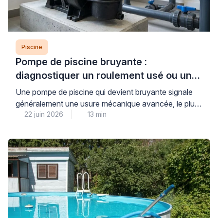
Piscine
Pompe de piscine bruyante :
diagnostiquer un roulement usé ou un
défaut mécanique
Une pompe de piscine qui devient bruyante signale
généralement une usure mécanique avancée, le plus
22 juin 2026
13 min
souvent au niveau des roulements, ou un défaut
d’amorçage créant une cavitation dommageable pour
l’ensemble du système de filtration. Cette situation,
fréquente après plusieurs saisons d’utilisation,
nécessite un diagnostic rapide pour éviter une
détérioration complète du moteur et préserver la […]