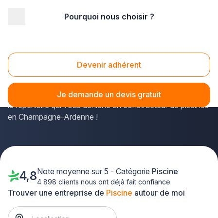
Pourquoi nous choisir ?
Accueil
/
Aménagement extérieur
/
Piscine
/
Champagne-Ardenne
Piscine Champagne-Ardenne
Devenir adhérent
Placer des équipements de filtration ou réparer un
liner
ne sera jamais aussi simple qu'avec plus-que-pro.fr,
Je demande un devis gratuit
le répertoire qui vous déniche un constructeur de piscines
en Champagne-Ardenne !
Note moyenne sur 5 - Catégorie
Piscine
4,8
4 898 clients nous ont déjà fait confiance
Trouver une entreprise de
Piscine
autour de moi