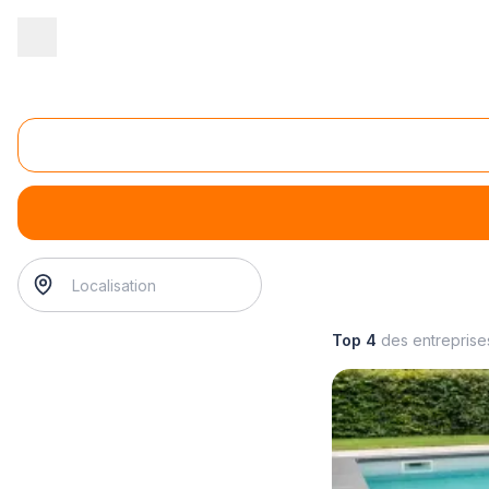
Accueil
/
Aménagement extérieur
/
Piscine
/
installation d'équipe
Installation d'équipements de piscine
installation d'équipements de piscine
? Trouvez votre pisc
Top 4
des entrepris