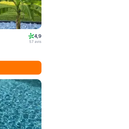
4,9
57 avis