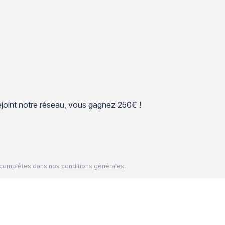
 rejoint notre réseau, vous gagnez 250€ !
és complètes dans nos
conditions générales
.