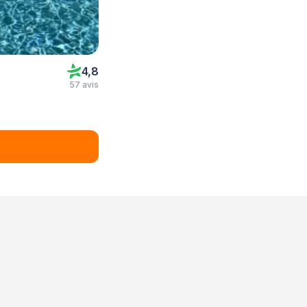
4,8
57 avis