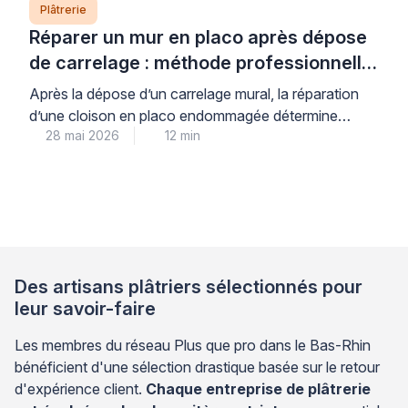
Plâtrerie
Réparer un mur en placo après dépose
de carrelage : méthode professionnelle
étape par étape
Après la dépose d’un carrelage mural, la réparation
d’une cloison en placo endommagée détermine
28 mai 2026
12 min
directement la qualité et la durabilité de votre nouvelle
finition. Dans les pièces humides comme la cuisine ou
la salle d’eau, un support mal préparé compromet
l’adhérence du revêtement et peut conduire à des
décollements prématurés, générant frustration et
surcoûts. Les […]
Des artisans plâtriers sélectionnés pour
leur savoir-faire
Les membres du réseau Plus que pro dans le Bas-Rhin
bénéficient d'une sélection drastique basée sur le retour
d'expérience client.
Chaque entreprise de plâtrerie