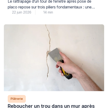
Le rattrapage d’un tour de fenêtre après pose de
placo repose sur trois piliers fondamentaux : une
22 juin 2026
14 min
étanchéité à l’air rigoureuse, l’utilisation de renforts
adaptés et un travail d’enduit méthodique par
couches successives. Cette étape de finition
détermine non seulement l’esthétique de vos
menuiseries, mais aussi les performances thermiques
de votre habitation et la durabilité […]
Plâtrerie
Reboucher un trou dans un mur après