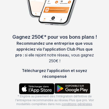
Gagnez 250€* pour vos bons plans !
Recommandez une entreprise que vous
appréciez via l’application Club Plus que
pro :
si elle rejoint notre réseau, vous gagnez
250€ !
Téléchargez l’application et soyez
récompensé
* Eligible au paiement dès l'intégration définitive de
l'entreprise recommandée au réseau Plus que pro. Voir
modalités complètes dans nos
conditions générales
.