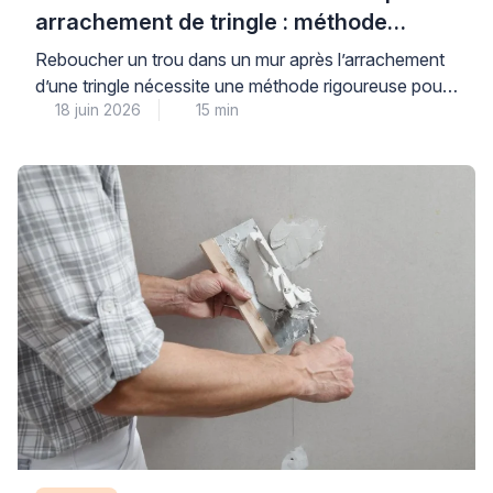
arrachement de tringle : méthode
professionnelle
Reboucher un trou dans un mur après l’arrachement
d’une tringle nécessite une méthode rigoureuse pour
18 juin 2026
15 min
garantir à la fois une finition invisible et une nouvelle
fixation durable. Cette réparation courante inquiète
souvent les particuliers, qui craignent un résultat
inesthétique ou une nouvelle détérioration rapide du
support. La clé d’une intervention réussie repose sur
trois piliers […]