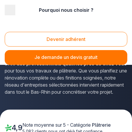
Pourquoi nous choisir ?
Accueil
/
Second œuvre
/
Plâtrerie
/
Alsace
/
Bas-Rhin
/
Bischwiller (67240)
Platrerie Bischwiller (67240)
Devenir adhérent
Vous recherchez un artisan plâtrier de confiance à
Bischwiller ? La solution Plus que pro vous met en relation
Je demande un devis gratuit
avec
des professionnels qualifiés près de chez vous
pour tous vos travaux de plâtrerie. Que vous planifiez une
rénovation complète ou des finitions soignées, notre
réseau d'entreprises sélectionnées intervient rapidement
dans tout le Bas-Rhin pour concrétiser votre projet.
Note moyenne sur 5 - Catégorie
Plâtrerie
4,9
5 082 clients nous ont déjà fait confiance