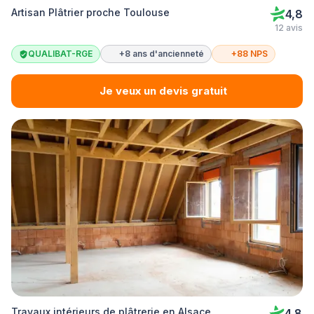
Artisan Plâtrier proche Toulouse
4,8
12 avis
QUALIBAT-RGE
+8 ans d'ancienneté
+88 NPS
Je veux un devis gratuit
Travaux intérieurs de plâtrerie en Alsace
4,8