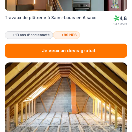
Travaux de plâtrerie à Saint-Louis en Alsace
4,8
197 avis
+13 ans d'ancienneté
+89 NPS
Je veux un devis gratuit