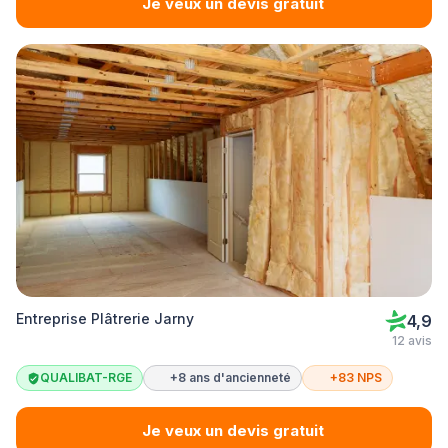
Je veux un devis gratuit
Entreprise Plâtrerie Jarny
4,9
12 avis
QUALIBAT-RGE
+8 ans d'ancienneté
+83 NPS
Je veux un devis gratuit