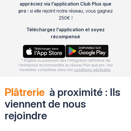
appréciez via l’application Club Plus que
pro :
si elle rejoint notre réseau, vous gagnez
250€ !
Téléchargez l’application et soyez
récompensé
* Eligible au paiement dès l'intégration définitive de
l'entreprise recommandée au réseau Plus que pro. Voir
modalités complètes dans nos
conditions générales
.
Plâtrerie
à proximité : Ils
viennent de nous
rejoindre