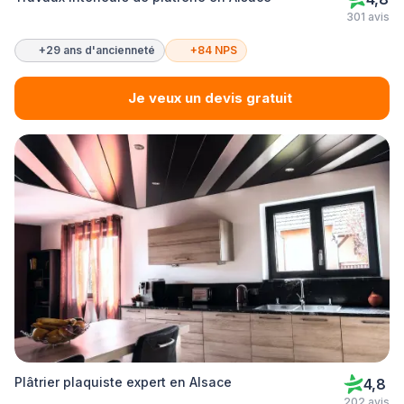
301 avis
+29 ans d'ancienneté
+84 NPS
Je veux un devis gratuit
Plâtrier plaquiste expert en Alsace
4,8
202 avis