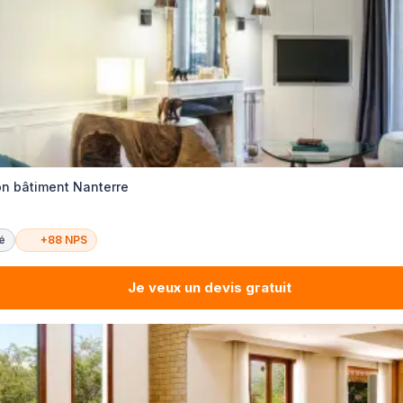
on bâtiment Nanterre
té
+88 NPS
Je veux un devis gratuit