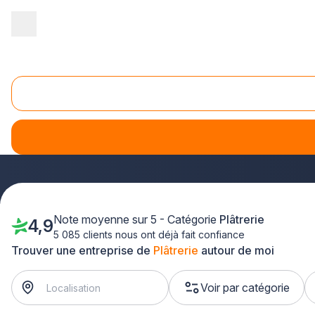
Accueil
/
Second œuvre
/
Plâtrerie
/
Ile-de-France
Platrerie Ile-de-France
Vous recherchez un
artisan plâtrier qualifié en Île-de-F
près de chez vous. Que vous planifiez une rénovation compl
la région francilienne pour
transformer vos espaces avec 
Note moyenne sur 5 - Catégorie
Plâtrerie
4,9
5 085 clients nous ont déjà fait confiance
Trouver une entreprise de
Plâtrerie
autour de moi
Voir par catégorie