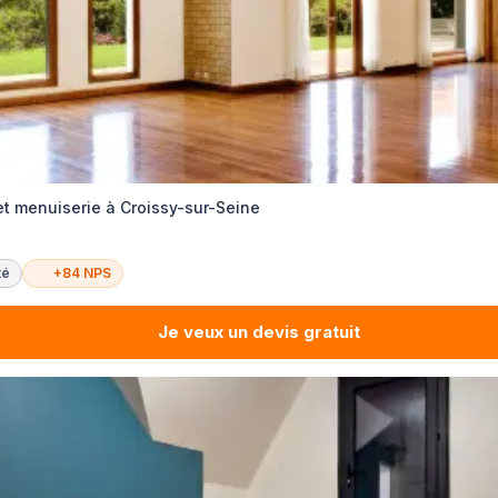
et menuiserie à Croissy-sur-Seine
té
+84 NPS
Je veux un devis gratuit