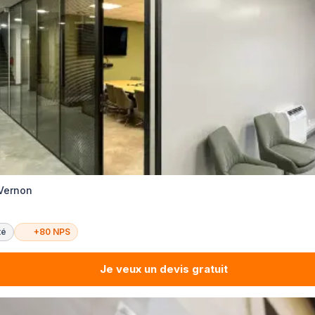
 Vernon
té
+80 NPS
Je veux un devis gratuit