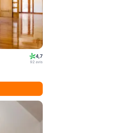
4,7
92 avis