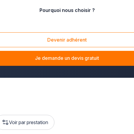
Pourquoi nous choisir ?
Devenir adhérent
rance
pour vos travaux de plâtrerie ? La solution Plus que pro
ète ou des travaux d'aménagement, notre réseau d'entreprises 
Je demande un devis gratuit
expertise et savoir-faire
.
Voir par prestation