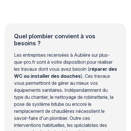
température idéale se situe entre 55 et 60°C : ce
réglage garantit votre confort tout en prévenant les
risques de brûlures et le développement de bactéries
comme […]
Quel plombier convient à vos
besoins ?
Les entreprises recensées à Aubière sur plus-
que-pro.fr sont à votre disposition pour réaliser
les travaux dont vous avez besoin (
réparer des
WC ou installer des douches
). Ces travaux
vous permettront de gérer au mieux vos
équipements sanitaires. Indépendamment du
type du chantier, le nettoyage de robinetterie, la
pose de système bitube ou encore le
remplacement de chaudières nécessitent le
savoir-faire d'un plombier. Outre ces
interventions habituelles, les spécialistes des