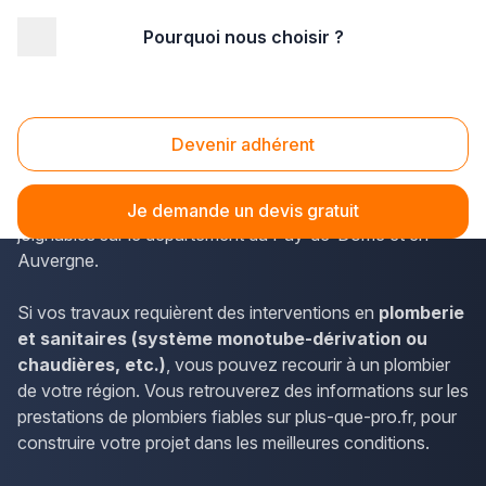
Pourquoi nous choisir ?
Accueil
/
Second œuvre
/
Plomberie - sanitaire
/
Auvergne
/
Puy-de-Dôme
/
Aubière (63170)
Plomberie - sanitaire Aubière (63170)
Devenir adhérent
Les habitants d'Aubière peuvent simplement utiliser plus-
que-pro.fr afin de trouver les coordonnées des plombiers
Je demande un devis gratuit
joignables sur le département du Puy-de-Dôme et en
Auvergne.
Si vos travaux requièrent des interventions en
plomberie
et sanitaires (système monotube-dérivation ou
chaudières, etc.)
, vous pouvez recourir à un plombier
de votre région. Vous retrouverez des informations sur les
prestations de plombiers fiables sur plus-que-pro.fr, pour
construire votre projet dans les meilleures conditions.