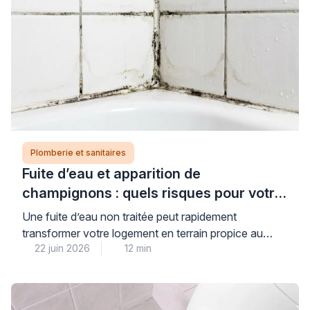
Plomberie et sanitaires
Fuite d’eau et apparition de
champignons : quels risques pour votre
logement et votre santé ?
Une fuite d’eau non traitée peut rapidement
transformer votre logement en terrain propice au
22 juin 2026
12 min
développement de champignons et moisissures,
avec des conséquences réelles pour votre santé et la
solidité de votre habitat. Cette situation, plus
fréquente qu’on ne le pense dans les pièces humides,