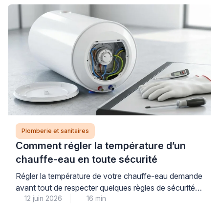
sol, et choisir un modèle incompatible peut engendrer
des travaux de plomberie imprévus et coûteux. Pour
garantir un achat réussi et éviter toute mauvaise
surprise, […]
Plomberie et sanitaires
Comment régler la température d’un
chauffe-eau en toute sécurité
Régler la température de votre chauffe-eau demande
avant tout de respecter quelques règles de sécurité
12 juin 2026
16 min
simples, à commencer par la coupure systématique
de l’alimentation électrique au disjoncteur. La