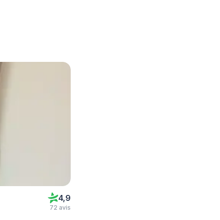
4,9
72 avis