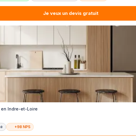
Je veux un devis gratuit
 en Indre-et-Loire
té
+98 NPS