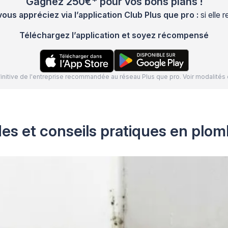
Gagnez 250€* pour vos bons plans !
s appréciez via l’application Club Plus que pro :
si elle
Téléchargez l’application et soyez récompensé
définitive de l'entreprise recommandée au réseau Plus que pro. Voir modalit
es et conseils pratiques en plomb