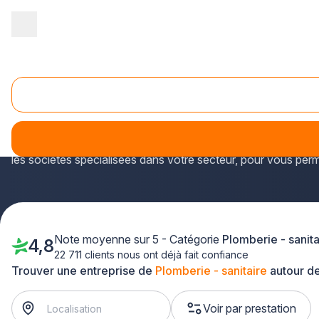
Accueil
/
Second œuvre
/
Plomberie - sanitaire
/
Centre
/
Indre-e
Plomberie - sanitaire Joué-lès-Tours (37300)
Plus-que-pro.fr recense tous les métiers représentés dans la
Afin de réaliser des prestations en
plomberie et sanitaires
les sociétés spécialisées dans votre secteur, pour vous perm
Note moyenne sur 5 - Catégorie
Plomberie - sanita
4,8
22 711 clients nous ont déjà fait confiance
Trouver une entreprise de
Plomberie - sanitaire
autour d
Voir par prestation