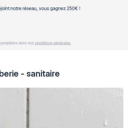
 rejoint notre réseau, vous gagnez 250€ !
és complètes dans nos
conditions générales
.
erie - sanitaire