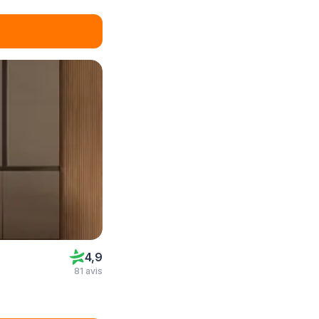
4,9
81 avis