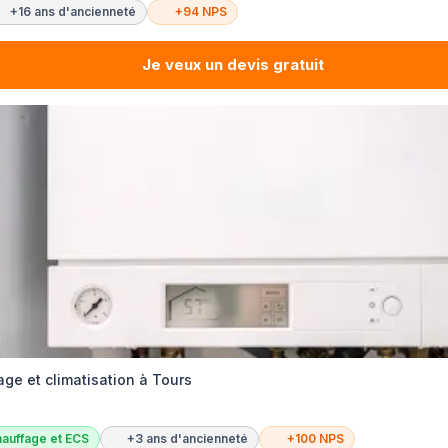
+16 ans d'ancienneté
+94 NPS
Je veux un devis gratuit
ge et climatisation à Tours
auffage et ECS
+3 ans d'ancienneté
+100 NPS