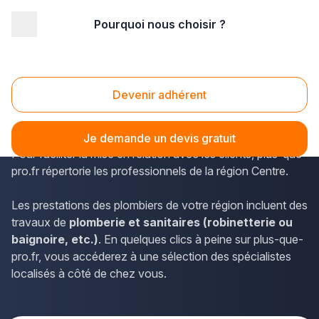
Pourquoi nous choisir ?
Accueil
/
Second œuvre
/
Plomberie - sanitaire
/
Centre
/
Loiret
/
Olivet (45160)
Plomberie - sanitaire Olivet (45160)
Devenir adhérent
Les plombiers actifs dans le département du Loiret ou sur
la commune d'Olivet travaillent sur différents chantiers.
Je demande un devis gratuit
Pour faciliter la mise en relation avec les clients, plus-que-
pro.fr répertorie les professionnels de la région Centre.
Les prestations des plombiers de votre région incluent des
travaux de
plomberie et sanitaires (robinetterie ou
baignoire, etc.)
. En quelques clics à peine sur plus-que-
pro.fr, vous accéderez à une sélection des spécialistes
localisés à côté de chez vous.