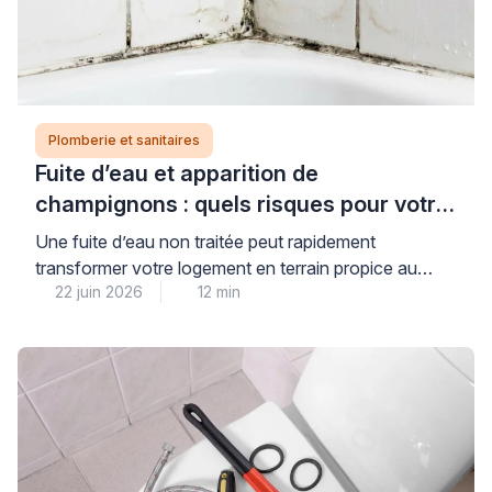
Plomberie et sanitaires
Fuite d’eau et apparition de
champignons : quels risques pour votre
logement et votre santé ?
Une fuite d’eau non traitée peut rapidement
transformer votre logement en terrain propice au
22 juin 2026
12 min
développement de champignons et moisissures,
avec des conséquences réelles pour votre santé et la
solidité de votre habitat. Cette situation, plus
fréquente qu’on ne le pense dans les pièces humides,
nécessite une intervention rapide et qualifiée pour
éviter que les dégâts […]