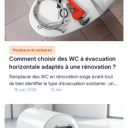
Plomberie et sanitaires
Comment choisir des WC à évacuation
horizontale adaptés à une rénovation ?
Remplacer des WC en rénovation exige avant tout
de bien identifier le type d’évacuation existante : une
18 juin 2026
13 min
évacuation horizontale (sortie murale arrière) impose
des contraintes différentes d’une sortie verticale au
sol, et choisir un modèle incompatible peut engendrer
des travaux de plomberie imprévus et coûteux. Pour
garantir un achat réussi et éviter toute mauvaise
surprise, […]