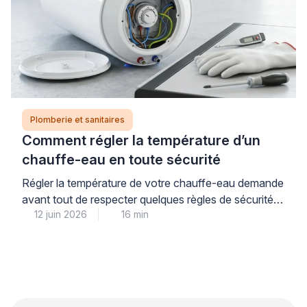
Plomberie et sanitaires
Comment régler la température d’un
chauffe-eau en toute sécurité
Régler la température de votre chauffe-eau demande
avant tout de respecter quelques règles de sécurité
12 juin 2026
16 min
simples, à commencer par la coupure systématique
de l’alimentation électrique au disjoncteur. La
température idéale se situe entre 55 et 60°C : ce
réglage garantit votre confort tout en prévenant les
risques de brûlures et le développement de bactéries
comme […]