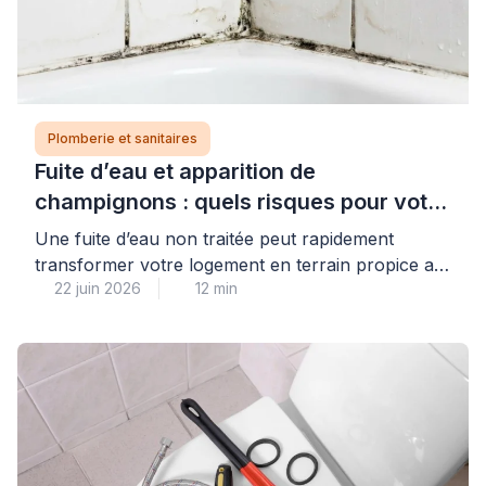
Plomberie et sanitaires
Fuite d’eau et apparition de
champignons : quels risques pour votre
logement et votre santé ?
Une fuite d’eau non traitée peut rapidement
transformer votre logement en terrain propice au
22 juin 2026
12 min
développement de champignons et moisissures,
avec des conséquences réelles pour votre santé
et la solidité de votre habitat. Cette situation, plus
fréquente qu’on ne le pense dans les pièces
humides, nécessite une intervention rapide et
qualifiée pour éviter que les dégâts […]