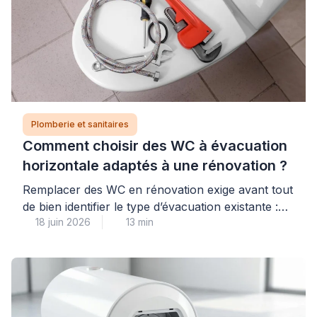
Plomberie et sanitaires
Comment choisir des WC à évacuation
horizontale adaptés à une rénovation ?
Remplacer des WC en rénovation exige avant tout
de bien identifier le type d’évacuation existante :
18 juin 2026
13 min
une évacuation horizontale (sortie murale arrière)
impose des contraintes différentes d’une sortie
verticale au sol, et choisir un modèle incompatible
peut engendrer des travaux de plomberie
imprévus et coûteux. Pour garantir un achat
réussi et éviter toute mauvaise surprise, […]