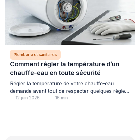
Plomberie et sanitaires
Comment régler la température d’un
chauffe-eau en toute sécurité
Régler la température de votre chauffe-eau
demande avant tout de respecter quelques règles
12 juin 2026
16 min
de sécurité simples, à commencer par la coupure
systématique de l’alimentation électrique au
disjoncteur. La température idéale se situe entre
55 et 60°C : ce réglage garantit votre confort tout
en prévenant les risques de brûlures et le
développement de bactéries comme […]