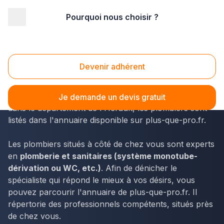
Pourquoi nous choisir ?
Accueil
/
Second œuvre
/
Plomberie - sanitaire
/
Languedoc-Roussillon
/
Hérault
/
Béziers (34500)
Plomberie - sanitaire Béziers (34500)
Devenir adhérent
Le Languedoc-Roussillon est un territoire dynamique
où travaillent de nombreux professionnels. À Béziers,
Je demande un devis gratuit
dans le département de l'Hérault, les plombiers sont
listés dans l'annuaire disponible sur plus-que-pro.fr.
Les plombiers situés à côté de chez vous sont experts
en
plomberie et sanitaires (système monotube-
dérivation ou WC, etc.)
. Afin de dénicher le
spécialiste qui répond le mieux à vos désirs, vous
pouvez parcourir l'annuaire de plus-que-pro.fr. Il
répertorie des professionnels compétents, situés près
de chez vous.