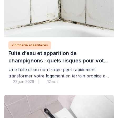
Plomberie et sanitaires
Fuite d’eau et apparition de
champignons : quels risques pour votre
logement et votre santé ?
Une fuite d’eau non traitée peut rapidement
transformer votre logement en terrain propice au
22 juin 2026
12 min
développement de champignons et moisissures,
avec des conséquences réelles pour votre santé
et la solidité de votre habitat. Cette situation, plus
fréquente qu’on ne le pense dans les pièces
humides, nécessite une intervention rapide et
qualifiée pour éviter que les dégâts […]