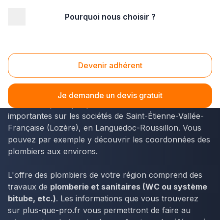
Pourquoi nous choisir ?
Accueil
/
Second œuvre
/
Plomberie - sanitaire
/
Languedoc-Roussillon
/
Lozère
/
Saint-Étienne-Vallée-Française (48330)
Devenir adhérent
Plomberie - sanitaire Saint-Étienne-Vallée-
Française (48330)
Je demande un devis gratuit
L'annuaire plus-que-pro.fr fournit des données
importantes sur les sociétés de Saint-Étienne-Vallée-
Française (Lozère), en Languedoc-Roussillon. Vous
pouvez par exemple y découvrir les coordonnées des
plombiers aux environs.
L'offre des plombiers de votre région comprend des
travaux de
plomberie et sanitaires (WC ou système
bitube, etc.)
. Les informations que vous trouverez
sur plus-que-pro.fr vous permettront de faire au