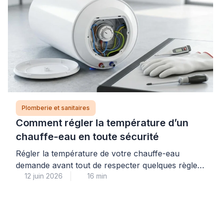
imprévus et coûteux. Pour garantir un achat
réussi et éviter toute mauvaise surprise, […]
Plomberie et sanitaires
Comment régler la température d’un
chauffe-eau en toute sécurité
Régler la température de votre chauffe-eau
demande avant tout de respecter quelques règles
12 juin 2026
16 min
de sécurité simples, à commencer par la coupure
systématique de l’alimentation électrique au
disjoncteur. La température idéale se situe entre
55 et 60°C : ce réglage garantit votre confort tout