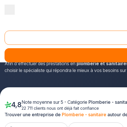
Accueil
/
Second œuvre
/
Plomberie - sanitaire
/
Nord Pas-de-Cal
Plomberie - sanitaire Coudekerque-Branche (5921
Dans la commune de Coudekerque-Branche, dans le départem
d'obtenir les informations de contact de professionnels.
Afin d'effectuer des prestations en
plomberie et sanitaire
choisir le spécialiste qui répondra le mieux à vos besoins sur
Note moyenne sur 5 - Catégorie
Plomberie - sanita
4,8
22 711 clients nous ont déjà fait confiance
Trouver une entreprise de
Plomberie - sanitaire
autour d