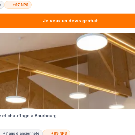
é
+97 NPS
Je veux un devis gratuit
ie et chauffage à Bourbourg
+7 ans d'ancienneté
+89 NPS