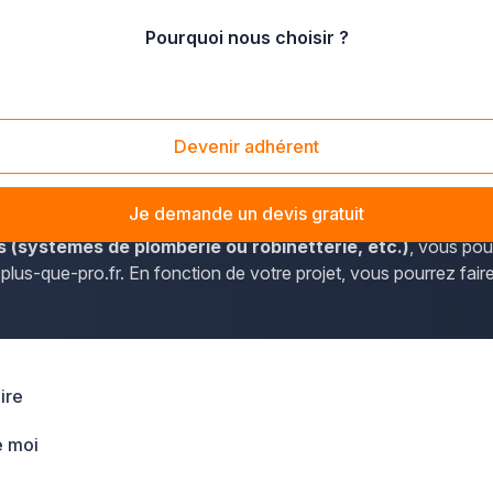
Pourquoi nous choisir ?
ais
/
Nord
/
Coudekerque-Branche (59210)
0)
Devenir adhérent
ent du Nord (Nord-Pas-de-Calais), plus-que-pro.fr vous perm
Je demande un devis gratuit
s (systèmes de plomberie ou robinetterie, etc.)
, vous pou
 plus-que-pro.fr. En fonction de votre projet, vous pourrez fair
ire
e moi