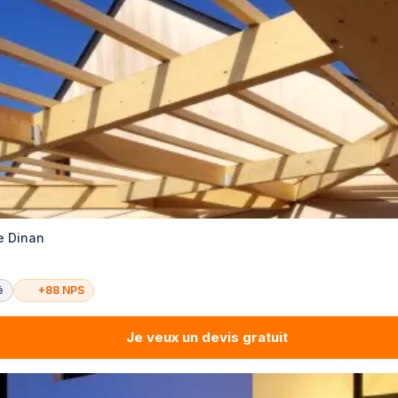
e Dinan
é
+88 NPS
Je veux un devis gratuit