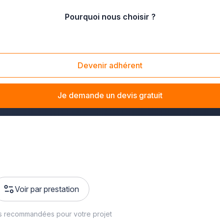
Pourquoi nous choisir ?
Armor
Devenir adhérent
tures et portails dans les Côtes-d'Armor pour
concevoir un por
Je demande un devis gratuit
Voir par prestation
s recommandées pour votre projet