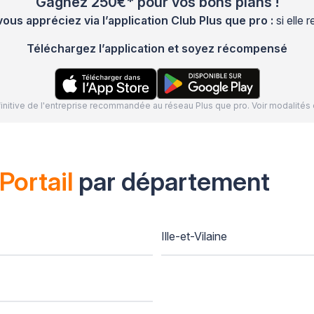
Gagnez 250€* pour vos bons plans !
s appréciez via l’application Club Plus que pro :
si elle
Téléchargez l’application et soyez récompensé
définitive de l'entreprise recommandée au réseau Plus que pro. Voir modalit
Portail
par département
Ille-et-Vilaine