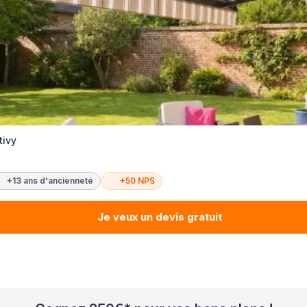
tivy
+13 ans d'ancienneté
+50 NPS
Je veux un devis gratuit