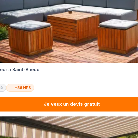
ur à Saint-Brieuc
té
+86 NPS
Je veux un devis gratuit