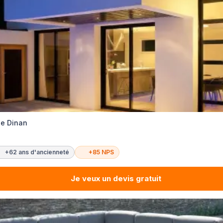
ie Dinan
+62 ans d'ancienneté
+85 NPS
Je veux un devis gratuit