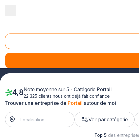
Accueil
/
Aménagement extérieur
/
Portail
/
Bretagne
/
Côtes d'
Portail Côtes d'Armor (22)
À l'aide de plus-que-pro.fr, la recherche d'un poseur de clô
au plus vite.
Note moyenne sur 5 - Catégorie
Portail
4,8
22 325 clients nous ont déjà fait confiance
Trouver une entreprise de
Portail
autour de moi
Voir par catégorie
Top 5
des entreprise