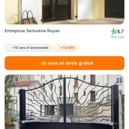
Entreprise Serrurerie Royan
4,7
163 avis
+10 ans d'ancienneté
+74 NPS
Je veux un devis gratuit