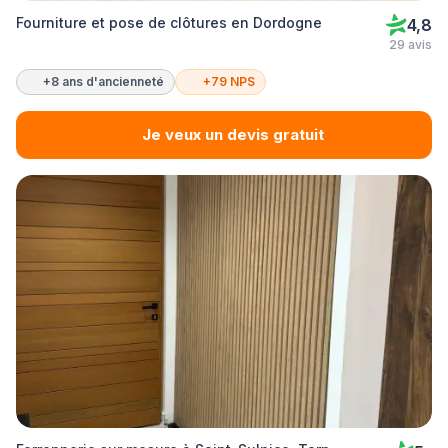
Fourniture et pose de clôtures en Dordogne
4,8
29 avis
+8 ans d'ancienneté
+79 NPS
Je veux un devis gratuit