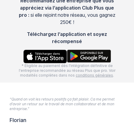
Recommandez une entreprise que vous
appréciez via l’application Club Plus que
pro :
si elle rejoint notre réseau, vous gagnez
250€ !
Téléchargez l’application et soyez
récompensé
* Eligible au paiement dès l'intégration définitive de
l'entreprise recommandée au réseau Plus que pro. Voir
modalités complètes dans nos
conditions générales
.
“Quand on voit les retours positifs ça fait plaisir. Ca me permet
d’avoir un retour sur le travail de mon collaborateur et de mon
entreprise.”
Florian