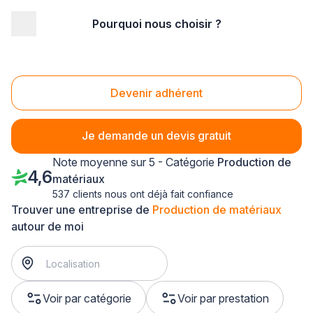
Pourquoi nous choisir ?
Accueil
/
Industrie
/
Production de matériaux
/
Franche-Comté
/
Doubs
Production de matériaux Doubs (25)
Devenir adhérent
Je demande un devis gratuit
Note moyenne sur 5 - Catégorie
Production de
4,6
matériaux
537 clients nous ont déjà fait confiance
Trouver une entreprise de
Production de matériaux
autour de moi
Voir par catégorie
Voir par prestation