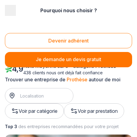
Pourquoi nous choisir ?
Accueil
/
Santé
/
Prothèse
/
Alsace
/
Bas-Rhin
Prothèse Bas-Rhin (67)
Devenir adhérent
Je demande un devis gratuit
Note moyenne sur 5 - Catégorie
Prothèse
4,9
438 clients nous ont déjà fait confiance
Trouver une entreprise de
Prothèse
autour de moi
Voir par catégorie
Voir par prestation
Top 3
des entreprises recommandées pour votre projet