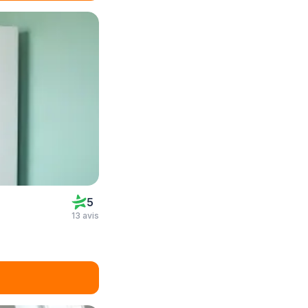
5
13 avis