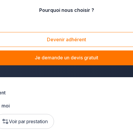
Pourquoi nous choisir ?
an
Devenir adhérent
 dans le Morbihan
? La solution Plus que pro vous met en rela
e ou moderniser un immeuble, notre réseau d'artisans sélectio
Je demande un devis gratuit
ent
 moi
Voir par prestation