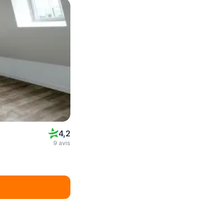
4,2
9 avis