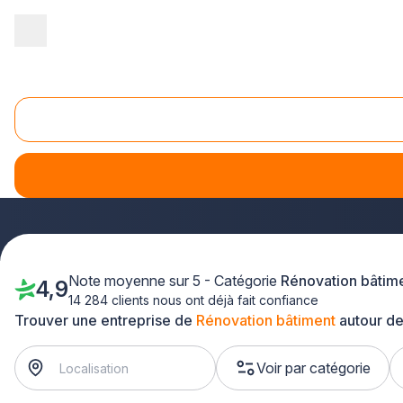
Accueil
/
Gros œuvre
/
Rénovation bâtiment
/
Bretagne
/
Morbih
Rénovation bâtiment Morbihan (56)
Vous envisagez des
travaux de rénovation de bâtiment
vos projets. Que vous souhaitiez rénover une maison ancienn
Bretagne.
Note moyenne sur 5 - Catégorie
Rénovation bâtim
4,9
14 284 clients nous ont déjà fait confiance
Trouver une entreprise de
Rénovation bâtiment
autour de
Voir par catégorie