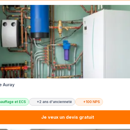
e Auray
auffage et ECS
+2 ans d'ancienneté
+100 NPS
Je veux un devis gratuit