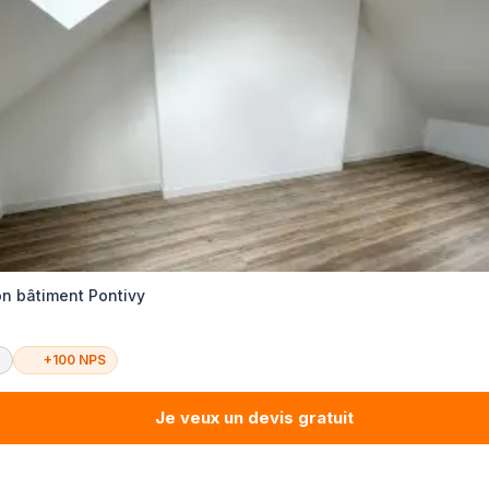
on bâtiment Pontivy
é
+100 NPS
Je veux un devis gratuit