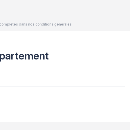
és complètes dans nos
conditions générales
.
partement