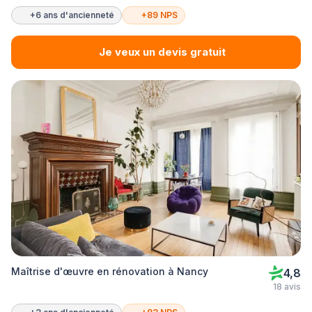
+6 ans d'ancienneté
+89 NPS
Je veux un devis gratuit
Maîtrise d'œuvre en rénovation à Nancy
4,8
18 avis