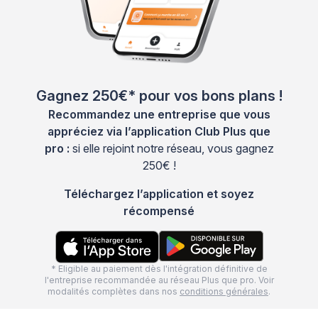
Gagnez 250€* pour vos bons plans !
Recommandez une entreprise que vous
appréciez via l’application Club Plus que
pro :
si elle rejoint notre réseau, vous gagnez
250€ !
Téléchargez l’application et soyez
récompensé
* Eligible au paiement dès l'intégration définitive de
l'entreprise recommandée au réseau Plus que pro. Voir
modalités complètes dans nos
conditions générales
.