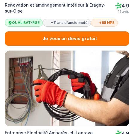
Rénovation et aménagement intérieur à Éragny-
4,9
sur-Oise
41 avis
QUALIBAT-RGE
+11 ans d'ancienneté
+95 NPS
Je veux un devis gratuit
Entreprise Electricité Ambarès-et-Lagrave
4,9