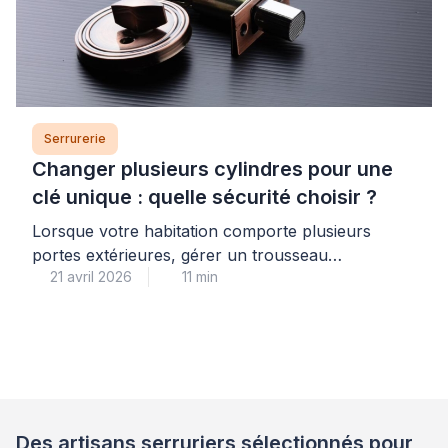
Serrurerie
Changer plusieurs cylindres pour une
clé unique : quelle sécurité choisir ?
Lorsque votre habitation comporte plusieurs
portes extérieures, gérer un trousseau
21 avril 2026
11 min
volumineux devient vite contraignant. Le système
de cylindre entrouvrant offre une solution
pratique pour centraliser vos accès. Cette
approche repose sur le principe de la clé unique
pour toutes vos serrures. Vous simplifiez ainsi
votre quotidien tout en maintenant un niveau de
sécurité adapté. Le […]
Des artisans serruriers sélectionnés pour