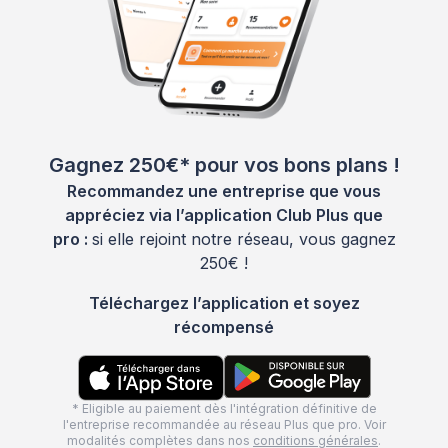
Gagnez 250€* pour vos bons plans !
Recommandez une entreprise que vous
appréciez via l’application Club Plus que
pro :
si elle rejoint notre réseau, vous gagnez
250€ !
Téléchargez l’application et soyez
récompensé
* Eligible au paiement dès l'intégration définitive de
l'entreprise recommandée au réseau Plus que pro. Voir
modalités complètes dans nos
conditions générales
.