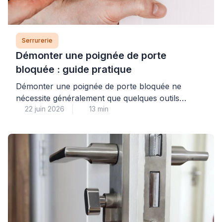
Serrurerie
Démonter une poignée de porte
bloquée : guide pratique
Démonter une poignée de porte bloquée ne
nécessite généralement que quelques outils
22 juin 2026
13 min
basiques et une méthode claire, à condition
d’identifier correctement le type de fixation utilisé.
Cette opération accessible permet souvent de
résoudre un dysfonctionnement mineur ou de
remplacer un élément défectueux, tout en
sachant reconnaître les situations où l’intervention
d’un professionnel qualifié garantira un […]