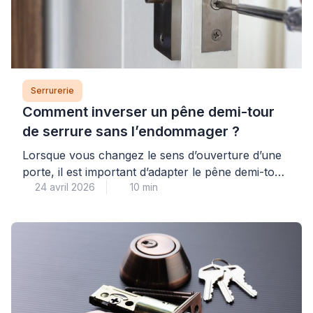
Serrurerie
Comment inverser un pêne demi-tour
de serrure sans l’endommager ?
Lorsque vous changez le sens d’ouverture d’une
porte, il est important d’adapter le pêne demi-tour
24 avril 2026
10 min
de la serrure. Cette intervention rapide demande
quelques précautions pour ne pas bloquer le
mécanisme. Un professionnel qualifié peut réaliser
cette opération en quelques minutes. Vous
pouvez aussi le faire vous-même en suivant les
bonnes pratiques du secteur. Ce guide […]