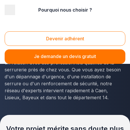
Pourquoi nous choisir ?
Accueil
/
Second œuvre
/
Serrurerie
/
Basse Normandie
/
Calvados
Serrurerie Calvados (14)
Devenir adhérent
Vous recherchez un
artisan serrurier de confiance
dans le Calvados
? La solution Plus que pro vous met
Je demande un devis gratuit
en relation avec des professionnels qualifiés de la
serrurerie près de chez vous. Que vous ayez besoin
d'un dépannage d'urgence, d'une installation de
serrure ou d'un renforcement de sécurité, notre
réseau d'experts intervient rapidement à Caen,
Lisieux, Bayeux et dans tout le département 14.
Votre projet mérite sans doute plus