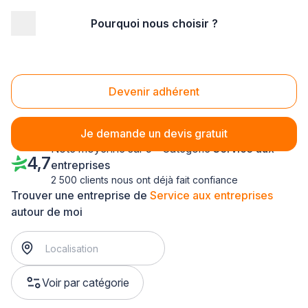
Pourquoi nous choisir ?
Accueil
/
Service aux entreprises
/
Midi-Pyrénées
/
Aveyron
Service aux entreprises Aveyron (12)
Devenir adhérent
Je demande un devis gratuit
Note moyenne sur 5 - Catégorie
Service aux
4,7
entreprises
2 500 clients nous ont déjà fait confiance
Trouver une entreprise de
Service aux entreprises
autour de moi
Voir par catégorie