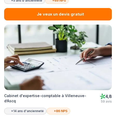
+5 ans d'ancienneté
+69 NPS
Je veux un devis gratuit
Cabinet d'expertise-comptable à Villeneuve-
4,8
d’Ascq
59 avis
+14 ans d'ancienneté
+86 NPS