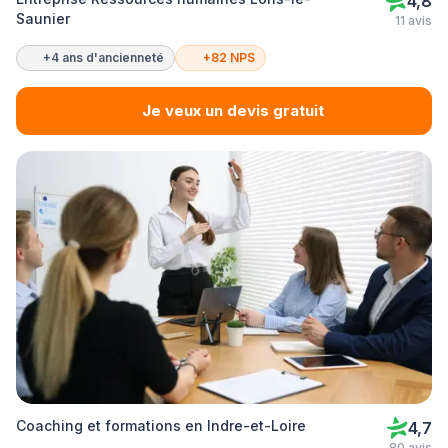
4,8
Saunier
11 avis
+4 ans d'ancienneté
+82 NPS
Je veux un devis gratuit
Coaching et formations en Indre-et-Loire
4,7
80 avis