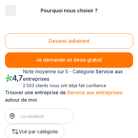
Pourquoi nous choisir ?
Accueil
/
Service aux entreprises
/
Nord Pas-de-Calais
/
Pas-de-Calais
/
Liévin (62800)
Service aux entreprises Liévin (62800)
Devenir adhérent
Je demande un devis gratuit
Note moyenne sur 5 - Catégorie
Service aux
4,7
entreprises
2 503 clients nous ont déjà fait confiance
Trouver une entreprise de
Service aux entreprises
autour de moi
Voir par catégorie