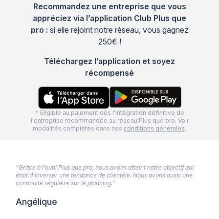
Recommandez une entreprise que vous
appréciez via l’application Club Plus que
pro :
si elle rejoint notre réseau, vous gagnez
250€ !
Téléchargez l’application et soyez
récompensé
* Eligible au paiement dès l'intégration définitive de
l'entreprise recommandée au réseau Plus que pro. Voir
modalités complètes dans nos
conditions générales
.
“Grâce à l’outil Plus que pro, nous avons atteint notre objectif qui
était d’inverser une tendance de clientèle. Nous avons aussi une
continuité régulière sur le planning.”
Angélique