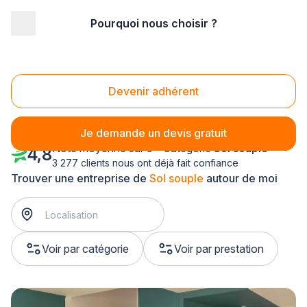
Pourquoi nous choisir ?
Accueil
/
Second œuvre
/
Sol souple
/
Aquitaine
/
Gironde
Sol souple Gironde (33)
Devenir adhérent
Je demande un devis gratuit
Note moyenne sur 5 - Catégorie
Sol souple
4,8
3 277 clients nous ont déjà fait confiance
Trouver une entreprise de
Sol souple
autour de moi
Voir par catégorie
Voir par prestation