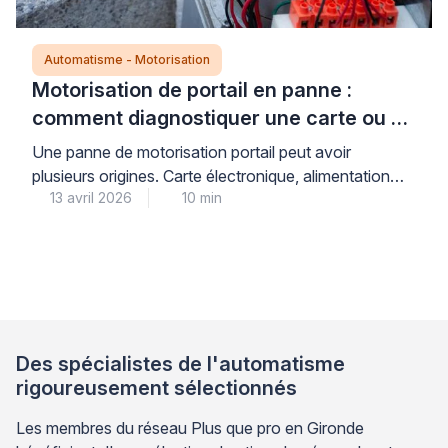
Automatisme - Motorisation
Motorisation de portail en panne :
comment diagnostiquer une carte ou un
moteur défectueux ?
Une panne de motorisation portail peut avoir
plusieurs origines. Carte électronique, alimentation
13 avril 2026
10 min
électrique, accessoires de sécurité ou moteur :
identifier la source du problème évite des
remplacements inutiles et coûteux. Cette démarche
de diagnostic méthodique s’inspire des pratiques
professionnelles en automatisme. Elle permet de
cibler précisément l’élément défaillant avant toute
intervention. Adopter cette approche vous […]
Des spécialistes de l'automatisme
rigoureusement sélectionnés
Les membres du réseau Plus que pro en Gironde