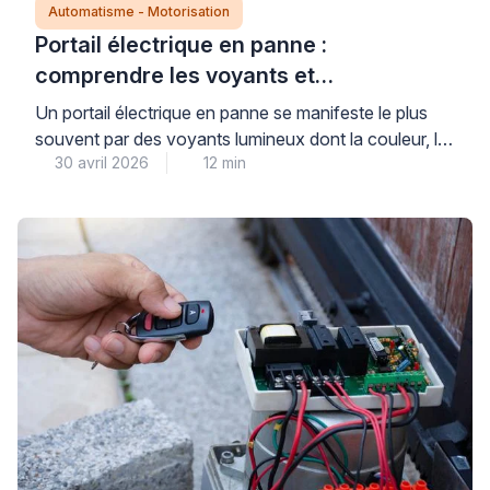
Automatisme - Motorisation
Portail électrique en panne :
comprendre les voyants et
diagnostiquer le problème
Un portail électrique en panne se manifeste le plus
souvent par des voyants lumineux dont la couleur, le
30 avril 2026
12 min
clignotement ou l’extinction renseignent précisément
sur l’origine du dysfonctionnement : alimentation
défectueuse, problème de motorisation, défaut de
détection ou erreur de programmation. Avant toute
intervention technique, plusieurs vérifications simples
et sécurisées permettent d’identifier si le problème
relève […]