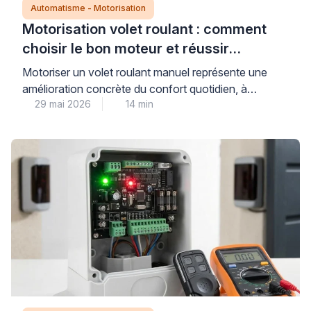
Automatisme - Motorisation
Motorisation volet roulant : comment
choisir le bon moteur et réussir
l’installation
Motoriser un volet roulant manuel représente une
amélioration concrète du confort quotidien, à
29 mai 2026
14 min
condition de sélectionner un moteur parfaitement
compatible avec l’installation existante. Cette
modernisation technique nécessite de comprendre
trois critères déterminants : le type d’axe
d’enroulement, la puissance adaptée au poids du
tablier, et le mode de commande souhaité (filaire,
radio ou connecté). Bien […]