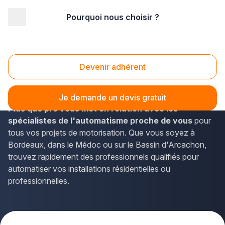
Pourquoi nous choisir ?
Accueil
/
Second œuvre
/
Automatisme - motorisation
/
Aquitaine
/
Gironde
Automatisme Gironde (33)
Devenir adhérent
Vous envisagez d'installer un portail automatisé ou de
moderniser vos équipements en Gironde ?
La solution
Je demande un devis gratuit
Plus que pro vous met en relation avec les
spécialistes de l'automatisme proche de vous
pour
tous vos projets de motorisation. Que vous soyez à
Bordeaux, dans le Médoc ou sur le Bassin d'Arcachon,
trouvez rapidement des professionnels qualifiés pour
automatiser vos installations résidentielles ou
professionnelles.