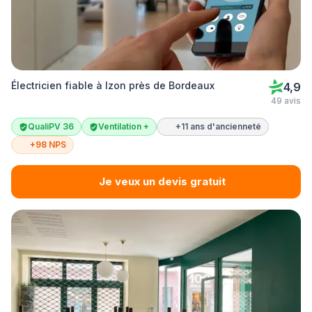
Électricien fiable à Izon près de Bordeaux
4,9
49 avis
QualiPV 36
Ventilation +
+11 ans d'ancienneté
+98 NPS
Je veux un devis gratuit