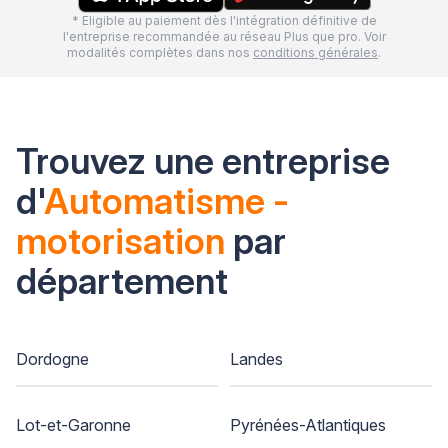
* Eligible au paiement dès l'intégration définitive de
l'entreprise recommandée au réseau Plus que pro. Voir
modalités complètes dans nos
conditions générales
.
Trouvez une entreprise
d'
Automatisme -
motorisation
par
département
Dordogne
Landes
Lot-et-Garonne
Pyrénées-Atlantiques