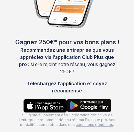
Gagnez 250€* pour vos bons plans !
Recommandez une entreprise que vous
appréciez via l’application Club Plus que
pro :
si elle rejoint notre réseau, vous gagnez
250€ !
Téléchargez l’application et soyez
récompensé
* Eligible au paiement dès l'intégration définitive de
l'entreprise recommandée au réseau Plus que pro. Voir
modalités complètes dans nos
conditions générales
.