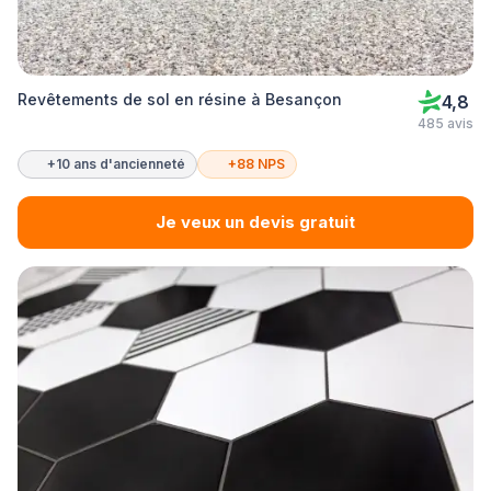
Revêtements de sol en résine à Besançon
4,8
485 avis
+10 ans d'ancienneté
+88 NPS
Je veux un devis gratuit