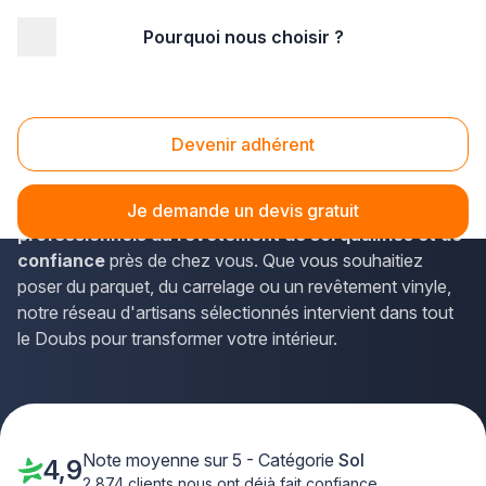
Pourquoi nous choisir ?
Accueil
/
Second œuvre
/
Sol
/
Franche-Comté
/
Doubs
/
Besançon (25000)
Sols Besançon (25000)
Devenir adhérent
Vous envisagez de refaire vos sols à Besançon ? La
solution Plus que pro vous met en relation avec
des
Je demande un devis gratuit
professionnels du revêtement de sol qualifiés et de
confiance
près de chez vous. Que vous souhaitiez
poser du parquet, du carrelage ou un revêtement vinyle,
notre réseau d'artisans sélectionnés intervient dans tout
le Doubs pour transformer votre intérieur.
Note moyenne sur 5 - Catégorie
Sol
4,9
2 874 clients nous ont déjà fait confiance