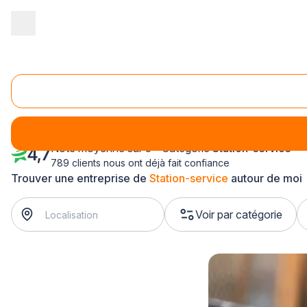
Accueil
/
Magasin - commerce
/
Station-service
/
Lorraine
Station-service Lorraine
Note moyenne sur 5 - Catégorie
Station-service
4,7
789 clients nous ont déjà fait confiance
Trouver une entreprise de
Station-service
autour de moi
Voir par catégorie