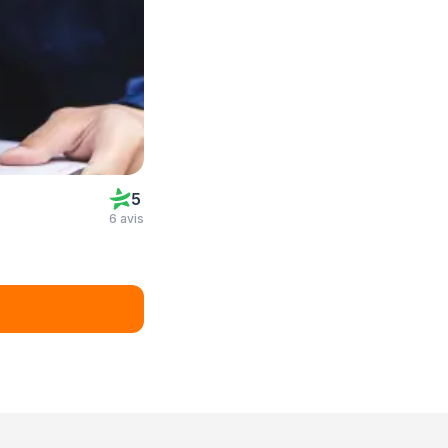
5
6 avis