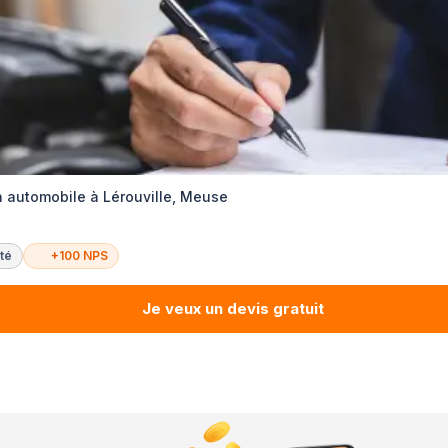
n automobile à Lérouville, Meuse
té
+100 NPS
Je veux un devis gratuit