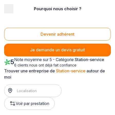
Pourquoi nous choisir ?
Accueil
/
Magasin - commerce
/
Station-service
/
Lorraine
/
Meuse
Station-service Meuse (55)
Devenir adhérent
Je demande un devis gratuit
Note moyenne sur 5 - Catégorie
Station-service
5
6 clients nous ont déjà fait confiance
Trouver une entreprise de
Station-service
autour de
moi
Voir par prestation