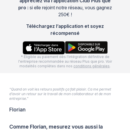
appréciez via l’application Club Plus que
pro :
si elle rejoint notre réseau, vous gagnez
250€ !
Téléchargez l’application et soyez
récompensé
* Eligible au paiement dès l'intégration définitive de
l'entreprise recommandée au réseau Plus que pro. Voir
modalités complètes dans nos
conditions générales
.
“Quand on voit les retours positifs ça fait plaisir. Ca me permet
d’avoir un retour sur le travail de mon collaborateur et de mon
entreprise.”
Florian
Comme Florian, mesurez vous aussi la