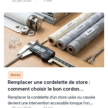
22 juin 2026
11 min
d’installer un pare-soleil automobile sur vos fenêtres
peut sembler une solution rapide et économique. Si
cette option de fortune peut dépanner
temporairement, elle comporte des risques réels pour
vos menuiseries – notamment le choc thermique sur
les doubles vitrages – et […]
Stores
Remplacer une cordelette de store :
comment choisir le bon cordon
(diamètre, matière, résistance)
Remplacer la cordelette d’un store usée ou cassée
devient une intervention accessible lorsque l’on