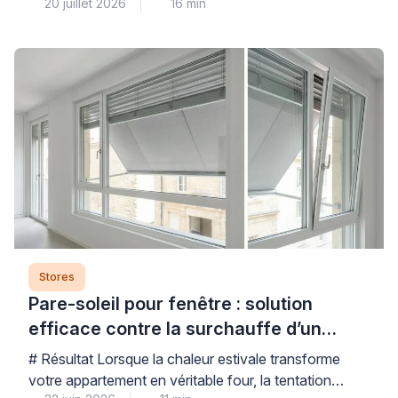
20 juillet 2026
16 min
deux semaines selon la nature de la panne et la
disponibilité des pièces détachées, avec des temps
d’attente parfois allongés durant la haute saison
estivale. Cette situation génère une inquiétude
légitime, car elle vous prive de protection solaire au
[…]
Stores
Pare-soleil pour fenêtre : solution
efficace contre la surchauffe d’un
appartement ?
# Résultat Lorsque la chaleur estivale transforme
votre appartement en véritable four, la tentation