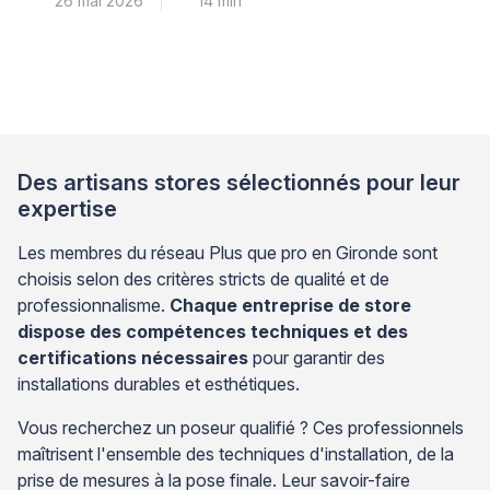
26 mai 2026
14 min
maîtrise trois critères de sélection fondamentaux : le
diamètre exact du cordon, la matière adaptée à
l’usage quotidien, et la résistance aux points de
friction du mécanisme. Cette réparation courante
permet de restaurer la fonctionnalité d’un store
enrouleur, vénitien ou banne […]
Des artisans stores sélectionnés pour leur
expertise
Les membres du réseau Plus que pro en Gironde sont
choisis selon des critères stricts de qualité et de
professionnalisme.
Chaque entreprise de store
dispose des compétences techniques et des
certifications nécessaires
pour garantir des
installations durables et esthétiques.
Vous recherchez un poseur qualifié ? Ces professionnels
maîtrisent l'ensemble des techniques d'installation, de la
prise de mesures à la pose finale. Leur savoir-faire