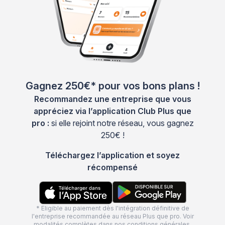
Gagnez 250€* pour vos bons plans !
Recommandez une entreprise que vous
appréciez via l’application Club Plus que
pro :
si elle rejoint notre réseau, vous gagnez
250€ !
Téléchargez l’application et soyez
récompensé
* Eligible au paiement dès l'intégration définitive de
l'entreprise recommandée au réseau Plus que pro. Voir
modalités complètes dans nos
conditions générales
.