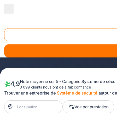
Accueil
/
Sécurité
/
Système de sécurité
/
Midi-Pyrénées
/
Tarn
Système de sécurité Tarn-et-Garonne (82)
Vous recherchez une solution fiable pour protéger votre hab
professionnels qualifiés du
système de sécurité près de
intervient rapidement à Montauban, Castelsarrasin, Moissac 
Note moyenne sur 5 - Catégorie
Système de sécur
4,9
3 099 clients nous ont déjà fait confiance
Trouver une entreprise de
Système de sécurité
autour de
Voir par prestation