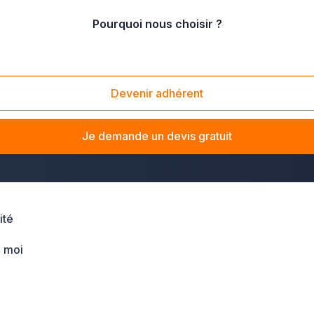
Pourquoi nous choisir ?
-et-Garonne
Devenir adhérent
itation ou votre entreprise dans le Tarn-et-Garonne ? La solut
 vous
. Que vous souhaitiez installer une alarme, un contrôle d
Je demande un devis gratuit
et dans toute la région Midi-Pyrénées.
ité
 moi