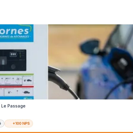
té Le Passage
é
+100 NPS