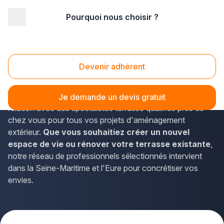
Pourquoi nous choisir ?
Accueil
/
Aménagement extérieur
/
Terrasse
/
Haute Normandie
Terrasse Haute Normandie
Devenir adhérent
Vous envisagez d'aménager une
terrasse en Haute-
Normandie
? La solution Plus que pro vous met en
Je demande un devis gratuit
relation avec des spécialistes terrasse qualifiés près de
chez vous pour tous vos projets d'aménagement
extérieur.
Que vous souhaitiez créer un nouvel
espace de vie ou rénover votre terrasse existante
,
notre réseau de professionnels sélectionnés intervient
dans la Seine-Maritime et l'Eure pour concrétiser vos
envies.