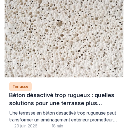
Terrasse
Béton désactivé trop rugueux : quelles
solutions pour une terrasse plus
confortable ?
Une terrasse en béton désactivé trop rugueuse peut
transformer un aménagement extérieur prometteur
29 juin 2026
18 min
en véritable inconfort au quotidien, mais plusieurs