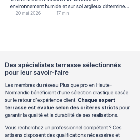
environnement humide et sur sol argileux détermine la
20 mai 2026
17 min
durabilité de votre installation pour les 10 à 15 années
à venir. Les dalles en grès cérame sur plots réglables
présentent une résistance supérieure à l’humidité
permanente et s’adaptent mieux aux mouvements du
sol argileux que les terrasses en bois, […]
Des spécialistes terrasse sélectionnés
pour leur savoir-faire
Les membres du réseau Plus que pro en Haute-
Normandie bénéficient d'une sélection drastique basée
sur le retour d'expérience client.
Chaque expert
terrasse est évalué selon des critères stricts
pour
garantir la qualité et la durabilité de ses réalisations.
Vous recherchez un professionnel compétent ? Ces
artisans disposent des qualifications nécessaires et