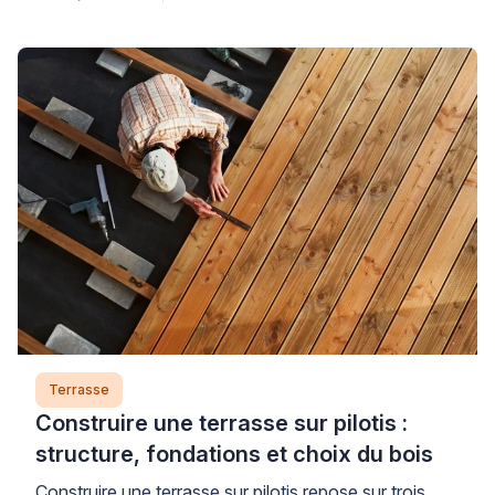
solutions correctives existent pour retrouver une
surface agréable sans nécessairement tout refaire.
Ce défaut résulte généralement d’une mise en œuvre
inadaptée – dosage du désactivant mal calibré,
lavage trop agressif ou choix de granulats inadéquats
[…]
Terrasse
Construire une terrasse sur pilotis :
structure, fondations et choix du bois
Construire une terrasse sur pilotis repose sur trois