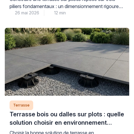
piliers fondamentaux : un dimensionnement rigoureux
26 mai 2026
12 min
de la structure porteuse, des fondations stables
adaptées au terrain, et le choix d’essences de bois
durables répondant aux contraintes d’exposition.
Cette réalisation technique, qui transforme un terrain
en pente ou irrégulier en véritable espace de vie
extérieur, exige une compréhension […]
Terrasse
Terrasse bois ou dalles sur plots : quelle
solution choisir en environnement
humide ?
Choisir la bonne solution de terrasse en