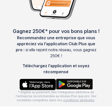
Gagnez 250€* pour vos bons plans !
Recommandez une entreprise que vous
appréciez via l’application Club Plus que
pro :
si elle rejoint notre réseau, vous gagnez
250€ !
Téléchargez l’application et soyez
récompensé
* Eligible au paiement dès l'intégration définitive de
l'entreprise recommandée au réseau Plus que pro. Voir
modalités complètes dans nos
conditions générales
.