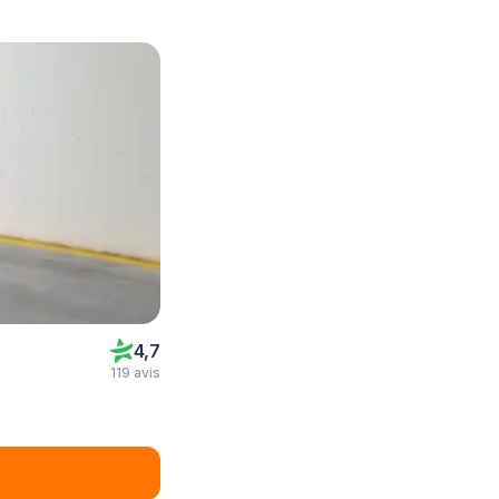
4,7
119 avis