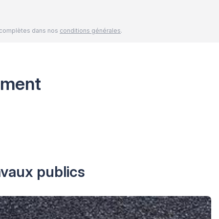
és complètes dans nos
conditions générales
.
ement
avaux publics