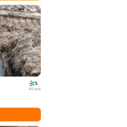
5
40 avis