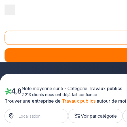
Accueil
/
Gros œuvre
/
Travaux publics
/
Nord Pas-de-Calais
/
P
Travaux publics Pas-de-Calais (62)
Vous recherchez une entreprise de travaux publics de confi
sélectionnés
pour tous vos projets de TP dans le départem
spécialisées intervient près de chez vous, à Arras, Calais, 
Note moyenne sur 5 - Catégorie
Travaux publics
4,8
2 213 clients nous ont déjà fait confiance
Trouver une entreprise de
Travaux publics
autour de moi
Voir par catégorie