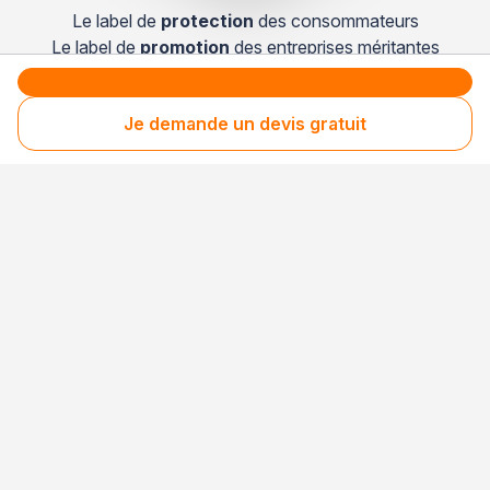
Le label de
protection
des consommateurs
Le label de
promotion
des entreprises méritantes
Je demande un devis gratuit
Professionnel engagé
Années après années, cette entreprise renouvelle
son adhésion et choisit la transparence pour
continuer de mériter votre confiance.
Votre sécurité,
notre engagement
Entreprise rigoureusement sélectionnée
Santé financière vérifiée