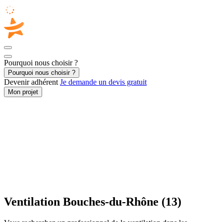
Pourquoi nous choisir ?
Pourquoi nous choisir ?
Devenir adhérent
Je demande un devis gratuit
Mon projet
Accueil
/
Second œuvre
/
Ventilation
/
PACA - Provence Alpes Côte d'Azur
/
Bouches-du-Rhône
Ventilation Bouches-du-Rhône (13)