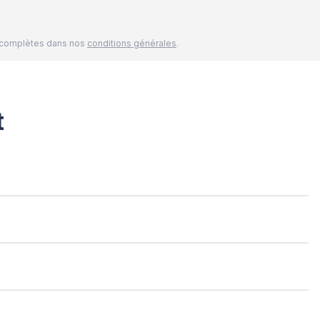
és complètes dans nos
conditions générales
.
t