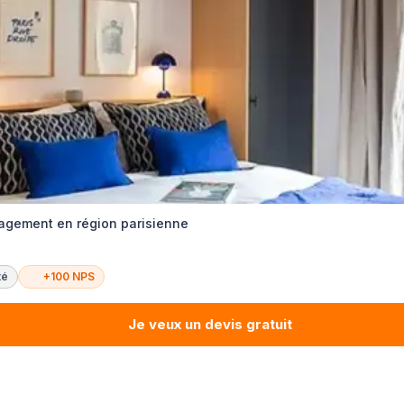
agement en région parisienne
té
+100 NPS
Je veux un devis gratuit