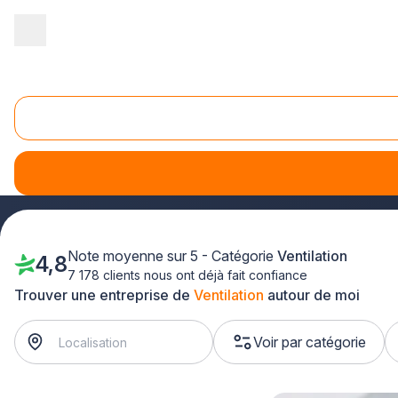
Accueil
/
Second œuvre
/
Ventilation
/
Ile-de-France
/
Paris
Ventilation Paris (75)
Vous cherchez un
installateur de VMC qualifié à Paris
? 
habitiez dans le 15ème arrondissement, le Marais ou Montmart
Note moyenne sur 5 - Catégorie
Ventilation
4,8
7 178 clients nous ont déjà fait confiance
Trouver une entreprise de
Ventilation
autour de moi
Voir par catégorie