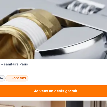
 - sanitaire Paris
té
+100 NPS
Je veux un devis gratuit