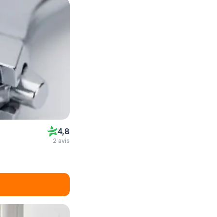
4,8
2 avis