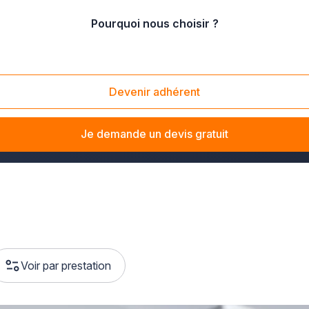
Pourquoi nous choisir ?
Devenir adhérent
La solution Plus que pro vous met en relation avec des profes
re, notre réseau d'artisans sélectionnés intervient rapidement 
Je demande un devis gratuit
Voir par prestation