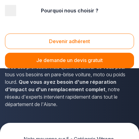
Pourquoi nous choisir ?
Accueil
/
Automobile
/
Vitrage automobile
/
Picardie
/
Aisne
/
Soissons (02200)
Vitrage automobile Soissons (02200)
Devenir adhérent
Vous recherchez un spécialiste du
vitrage automobile
à
Soissons ? La solution Plus que pro vous met en relation
Je demande un devis gratuit
avec des professionnels qualifiés autour de vous pour
tous vos besoins en pare-brise voiture, moto ou poids
lourd.
Que vous ayez besoin d'une réparation
d'impact ou d'un remplacement complet
, notre
réseau d'experts intervient rapidement dans tout le
département de l'Aisne.