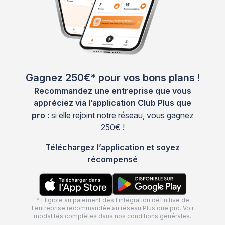
Gagnez 250€* pour vos bons plans !
Recommandez une entreprise que vous
appréciez via l’application Club Plus que
pro :
si elle rejoint notre réseau, vous gagnez
250€ !
Téléchargez l’application et soyez
récompensé
* Eligible au paiement dès l'intégration définitive de
l'entreprise recommandée au réseau Plus que pro. Voir
modalités complètes dans nos
conditions générales
.