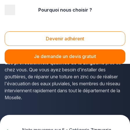
Pourquoi nous choisir ?
Accueil
/
Gros œuvre
/
Zinguerie
/
Lorraine
/
Moselle
/
Metz (57070)
Zinguerie Metz (57070)
Devenir adhérent
Vous recherchez un artisan zingueur de confiance à Metz
?
La solution Plus que pro vous met en relation avec
Je demande un devis gratuit
des professionnels qualifiés de la zinguerie
près de
chez vous. Que vous ayez besoin d'installer des
gouttières, de réparer une toiture en zinc ou de réaliser
l'évacuation des eaux pluviales, les membres du réseau
interviennent rapidement dans tout le département de la
Moselle.