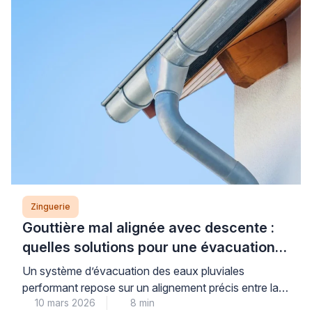
Zinguerie
Gouttière mal alignée avec descente :
quelles solutions pour une évacuation
efficace ?
Un système d’évacuation des eaux pluviales
performant repose sur un alignement précis entre la
10 mars 2026
8 min
gouttière et la descente. Lorsque ce positionnement