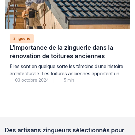
Zinguerie
L’importance de la zinguerie dans la
rénovation de toitures anciennes
Elles sont en quelque sorte les témoins d’une histoire
architecturale. Les toitures anciennes apportent un
03 octobre 2024
5 min
cachet unique à un bâtiment. Mais pour conserver
leur beauté et leur valeur patrimoniale, elles doivent
être correctement entretenues. Souvent, une
rénovation est nécessaire. Parmi les aspects
techniques à prendre en compte dans de tels travaux
figurent l’entretien et le […]
Des artisans zingueurs sélectionnés pour