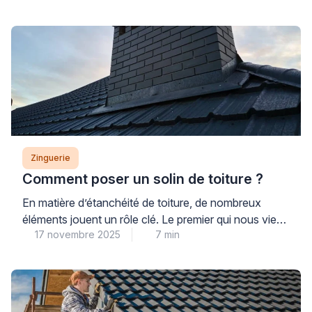
n’est pas respecté, les risques d’infiltrations
augmentent considérablement. Les problèmes
d’étanchéité compromettent alors la protection de
votre façade et de vos fondations. Identifier
rapidement un défaut d’alignement permet d’éviter
des dégradations coûteuses à long […]
Zinguerie
Comment poser un solin de toiture ?
En matière d’étanchéité de toiture, de nombreux
éléments jouent un rôle clé. Le premier qui nous vient
17 novembre 2025
7 min
en tête est généralement le revêtement de
couverture, à l’instar des tuiles, ardoises ou bacs
acier. Viennent ensuite les pièces de zinguerie, telles
que gouttières et chéneaux, puis le faîtage, les
arêtiers ou les rives. Pourtant, pour éviter […]