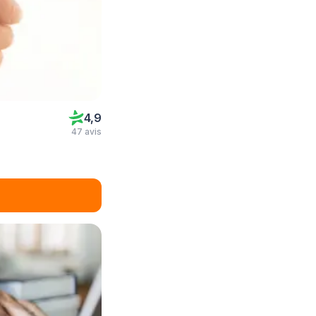
4,9
47 avis