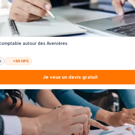
 comptable autour des Avenières
é
+89 NPS
Je veux un devis gratuit