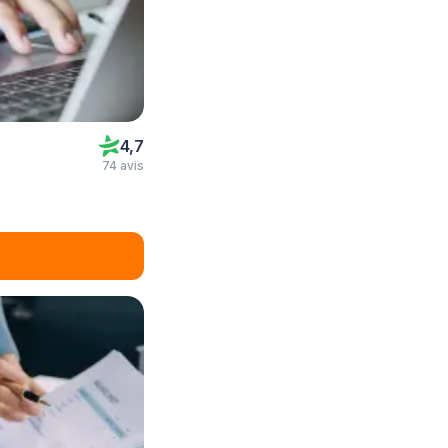
4,7
74 avis