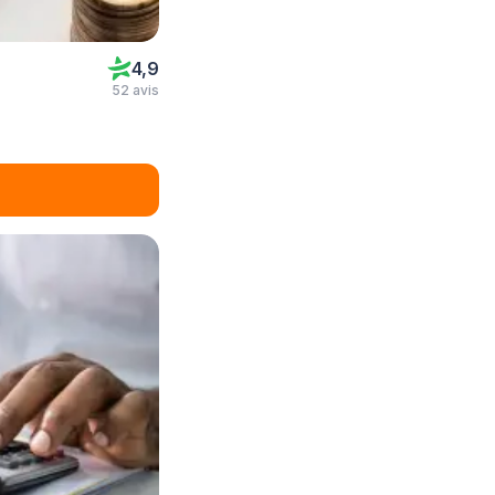
4,9
52 avis