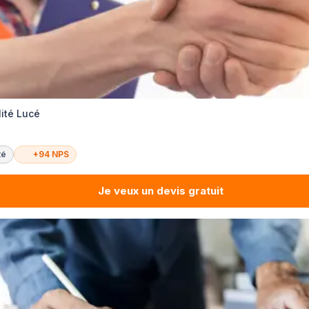
lité Lucé
té
+94 NPS
Je veux un devis gratuit