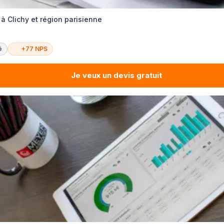
à Clichy et région parisienne
é
+77 NPS
Je veux un devis gratuit