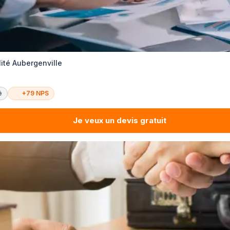
ité Aubergenville
é
+79 NPS
Je veux un devis gratuit