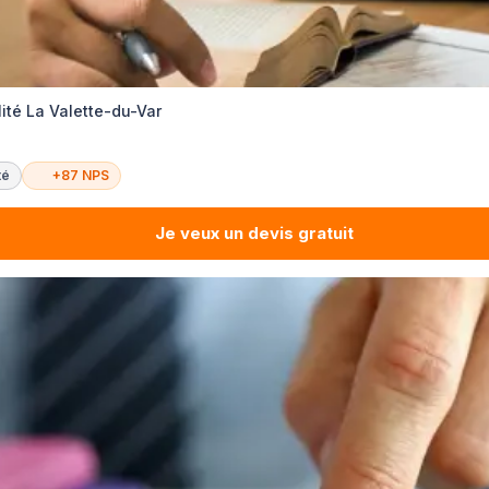
ité La Valette-du-Var
té
+87 NPS
Je veux un devis gratuit