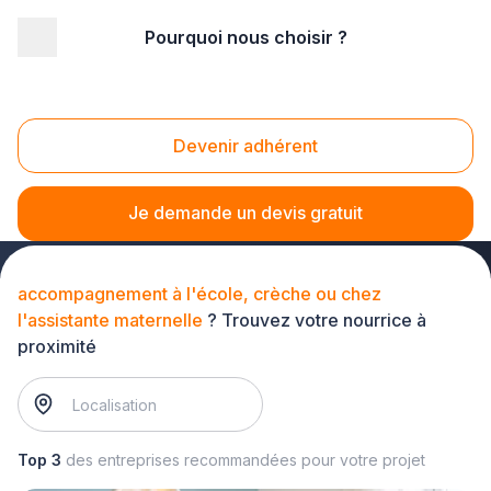
Pourquoi nous choisir ?
Accueil
/
Service à la personne
/
Garde d'enfants
/
accompagnement à l'école, crèche ou chez l'assistante
maternelle
Devenir adhérent
Accompagnement à l'école, crèche ou chez
l'assistante maternelle
Je demande un devis gratuit
accompagnement à l'école, crèche ou chez
l'assistante maternelle
? Trouvez votre nourrice à
proximité
Top 3
des entreprises recommandées pour votre projet