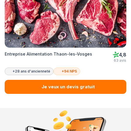
Entreprise Alimentation Thaon-les-Vosges
4,8
63 avis
+28 ans d'ancienneté
+94 NPS
Je veux un devis gratuit