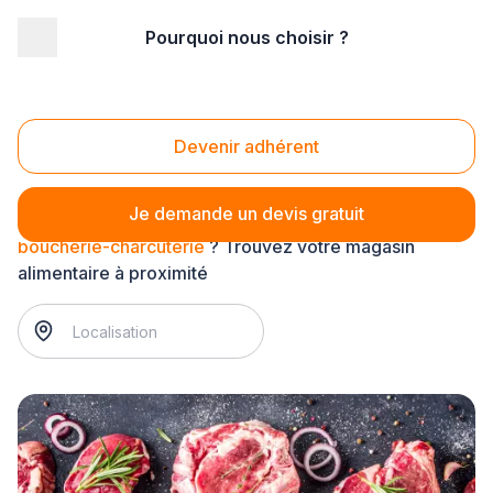
Pourquoi nous choisir ?
Accueil
/
Magasin - commerce
/
Alimentation
/
boucherie-charcuterie
Boucherie-charcuterie
Devenir adhérent
Je demande un devis gratuit
boucherie-charcuterie
? Trouvez votre magasin
alimentaire à proximité