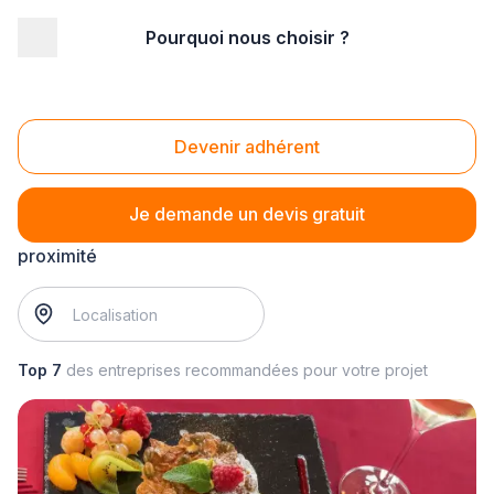
Pourquoi nous choisir ?
Accueil
/
Traiteur
/
Traiteur spécialisé
/
buffet froid ou chaud
Buffet froid ou chaud
Devenir adhérent
Je demande un devis gratuit
buffet froid ou chaud
? Trouvez votre cuisinier à
proximité
Top 7
des entreprises recommandées pour votre projet