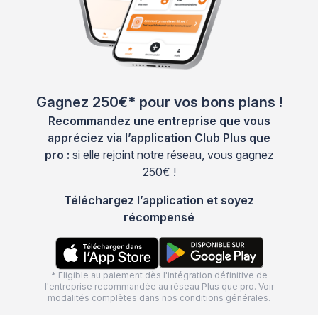
Gagnez 250€* pour vos bons plans !
Recommandez une entreprise que vous
appréciez via l’application Club Plus que
pro :
si elle rejoint notre réseau, vous gagnez
250€ !
Téléchargez l’application et soyez
récompensé
* Eligible au paiement dès l'intégration définitive de
l'entreprise recommandée au réseau Plus que pro. Voir
modalités complètes dans nos
conditions générales
.