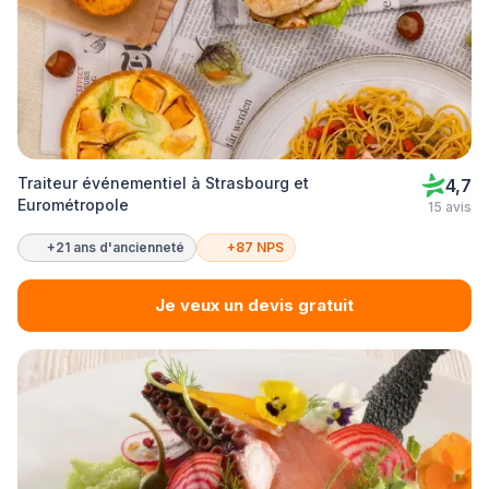
Traiteur événementiel à Strasbourg et
4,7
Eurométropole
15 avis
+21 ans d'ancienneté
+87 NPS
Je veux un devis gratuit