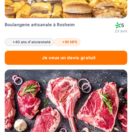
Boulangerie artisanale à Rosheim
5
23 avis
+40 ans d'ancienneté
+95 NPS
Je veux un devis gratuit