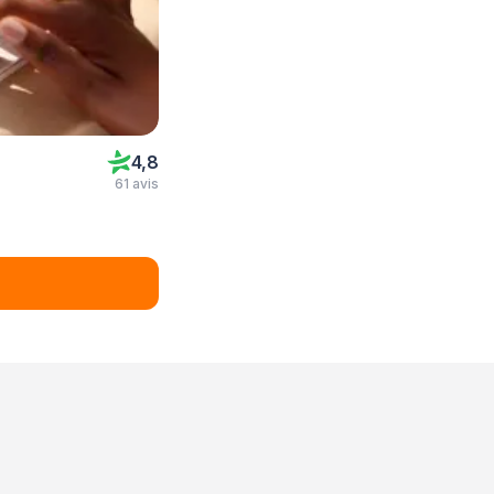
4,8
61 avis