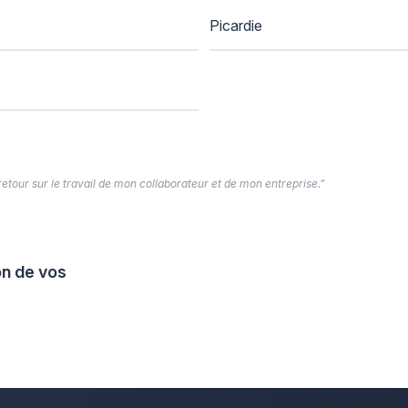
Picardie
 retour sur le travail de mon collaborateur et de mon entreprise.”
on de vos