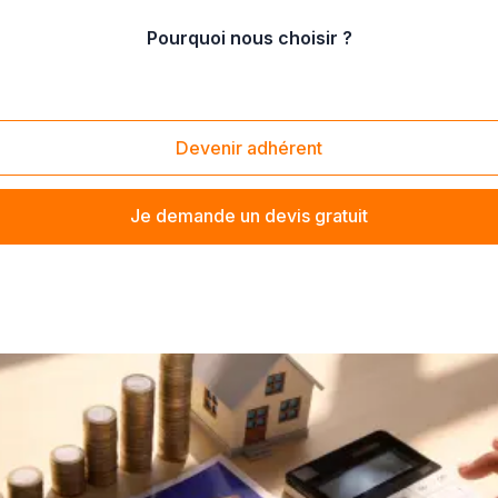
Pourquoi nous choisir ?
 efficacité énergétique et énergies renouvelables
uvelables
Devenir adhérent
Je demande un devis gratuit
les
? Trouvez votre consultant cabinet de conseil à proximit