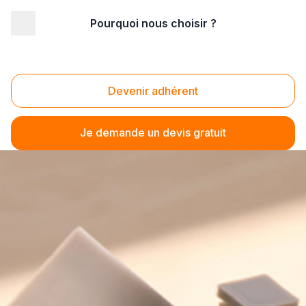
Pourquoi nous choisir ?
Devenir adhérent
Je demande un devis gratuit