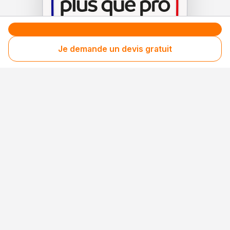
Je demande un devis gratuit
Le label de
protection
des consommateurs
Le label de
promotion
des entreprises méritantes
Clients fidèles & satisfaits
Les consommateurs recontactent régulièrement
cette entreprise, preuve d’une satisfaction
durable.