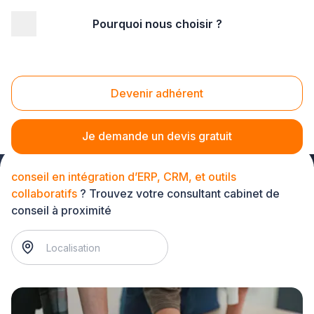
Pourquoi nous choisir ?
Accueil
/
Service aux entreprises
/
Cabinet de conseil
/
conseil en intégration d’ERP, CRM, et outils collaboratifs
Conseil en intégration d’ERP, CRM, et outils
Devenir adhérent
collaboratifs
Je demande un devis gratuit
conseil en intégration d’ERP, CRM, et outils
collaboratifs
? Trouvez votre consultant cabinet de
conseil à proximité