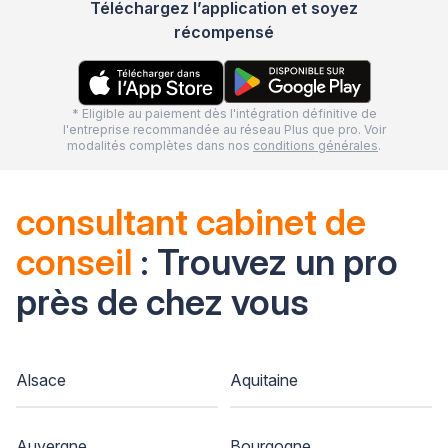
Téléchargez l’application et soyez
récompensé
* Eligible au paiement dès l'intégration définitive de
l'entreprise recommandée au réseau Plus que pro. Voir
modalités complètes dans nos
conditions générales
.
consultant cabinet de
conseil
: Trouvez un pro
près de chez vous
Alsace
Aquitaine
Auvergne
Bourgogne