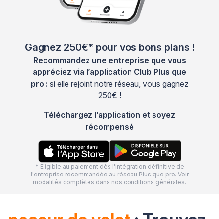
Gagnez 250€* pour vos bons plans !
Recommandez une entreprise que vous
appréciez via l’application Club Plus que
pro :
si elle rejoint notre réseau, vous gagnez
250€ !
Téléchargez l’application et soyez
récompensé
* Eligible au paiement dès l'intégration définitive de
l'entreprise recommandée au réseau Plus que pro. Voir
modalités complètes dans nos
conditions générales
.