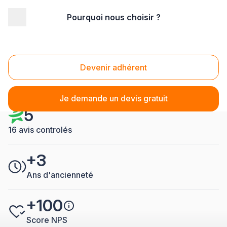
Pourquoi nous choisir ?
Accueil
/
Second œuvre
/
Fermetures
/
Entreprise Fermetures Creutzwald
Entreprise Fermetures
Devenir adhérent
Creutzwald
Je demande un devis gratuit
5
16 avis controlés
+3
Ans d'ancienneté
+100
Score NPS