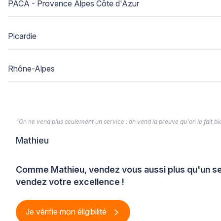
PACA - Provence Alpes Côte d'Azur
Picardie
Rhône-Alpes
“On ne vend plus seulement un service : on vend la preuve qu'on le fait bien
Mathieu
Comme Mathieu, vendez vous aussi plus qu'un se
vendez votre excellence !
Je vérifie mon éligibilité