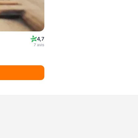
4,7
7 avis