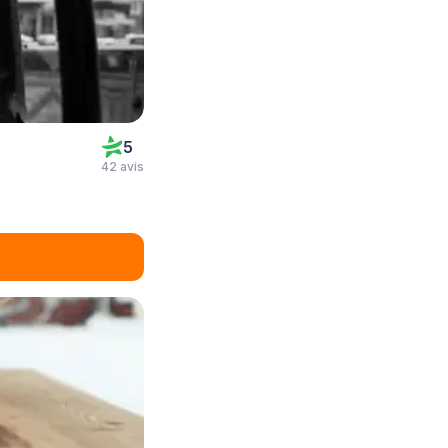
5
42 avis