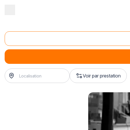
Accueil
/
Agencement intérieur
/
Mobilier
/
installation d'étagère 
Installation d'étagère murale
installation d'étagère murale
? Trouvez votre fabricant d
Voir par prestation