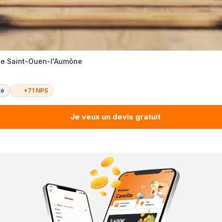
ie Saint-Ouen-l'Aumône
té
+71 NPS
Je veux un devis gratuit