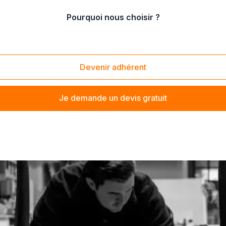
Pourquoi nous choisir ?
murale
Devenir adhérent
Je demande un devis gratuit
e meuble à proximité