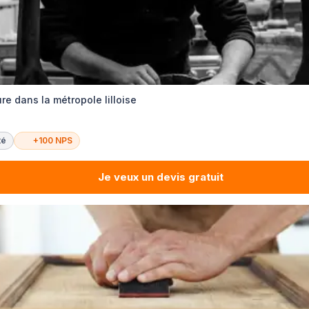
re dans la métropole lilloise
té
+100 NPS
Je veux un devis gratuit