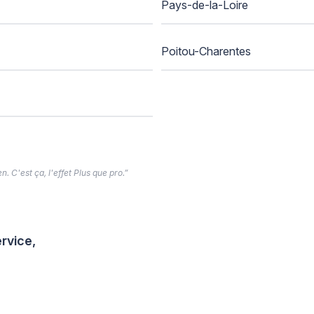
Pays-de-la-Loire
Poitou-Charentes
. C'est ça, l'effet Plus que pro.”
rvice,